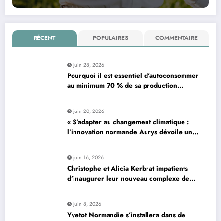
RÉCENT
POPULAIRES
COMMENTAIRE
juin 28, 2026
Pourquoi il est essentiel d’autoconsommer
au minimum 70 % de sa production
d’électricité solaire : enjeux et solutions
pour le photovoltaïque résidentiel
juin 20, 2026
« S’adapter au changement climatique :
l’innovation normande Aurys dévoile un
véhicule révolutionnaire »
juin 16, 2026
Christophe et Alicia Kerbrat impatients
d’inaugurer leur nouveau complexe de
padel à Plourin-lès-Morlaix
juin 8, 2026
Yvetot Normandie s’installera dans de