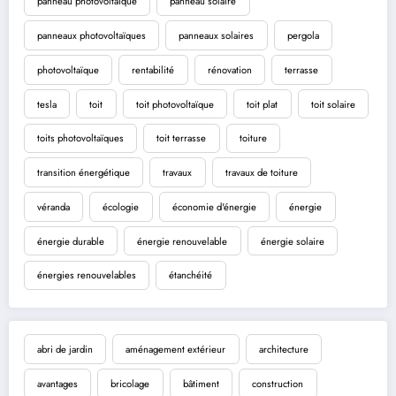
panneau photovoltaïque
panneau solaire
panneaux photovoltaïques
panneaux solaires
pergola
photovoltaïque
rentabilité
rénovation
terrasse
tesla
toit
toit photovoltaïque
toit plat
toit solaire
toits photovoltaïques
toit terrasse
toiture
transition énergétique
travaux
travaux de toiture
véranda
écologie
économie d'énergie
énergie
énergie durable
énergie renouvelable
énergie solaire
énergies renouvelables
étanchéité
abri de jardin
aménagement extérieur
architecture
avantages
bricolage
bâtiment
construction