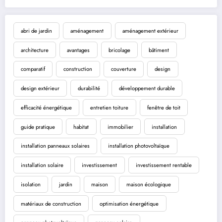
abri de jardin
aménagement
aménagement extérieur
architecture
avantages
bricolage
bâtiment
comparatif
construction
couverture
design
design extérieur
durabilité
développement durable
efficacité énergétique
entretien toiture
fenêtre de toit
guide pratique
habitat
immobilier
installation
installation panneaux solaires
installation photovoltaïque
installation solaire
investissement
investissement rentable
isolation
jardin
maison
maison écologique
matériaux de construction
optimisation énergétique