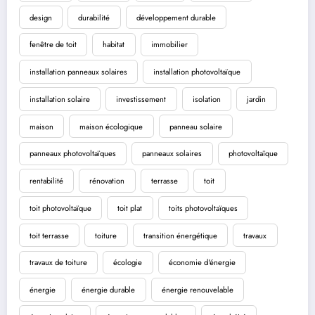
design
durabilité
développement durable
fenêtre de toit
habitat
immobilier
installation panneaux solaires
installation photovoltaïque
installation solaire
investissement
isolation
jardin
maison
maison écologique
panneau solaire
panneaux photovoltaïques
panneaux solaires
photovoltaïque
rentabilité
rénovation
terrasse
toit
toit photovoltaïque
toit plat
toits photovoltaïques
toit terrasse
toiture
transition énergétique
travaux
travaux de toiture
écologie
économie d'énergie
énergie
énergie durable
énergie renouvelable