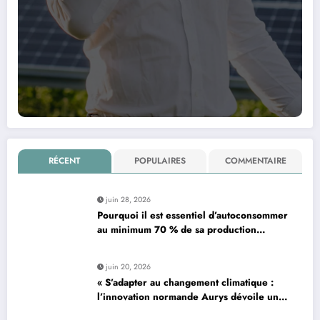
RÉCENT
POPULAIRES
COMMENTAIRE
juin 28, 2026
Pourquoi il est essentiel d’autoconsommer
au minimum 70 % de sa production
d’électricité solaire : enjeux et solutions
pour le photovoltaïque résidentiel
juin 20, 2026
« S’adapter au changement climatique :
l’innovation normande Aurys dévoile un
véhicule révolutionnaire »