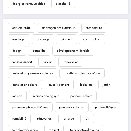
énergies renouvelables
étanchéité
abri de jardin
aménagement extérieur
architecture
avantages
bricolage
bâtiment
construction
design
durabilité
développement durable
fenêtre de toit
habitat
immobilier
installation panneaux solaires
installation photovoltaïque
installation solaire
investissement
isolation
jardin
maison
maison écologique
panneau solaire
panneaux photovoltaïques
panneaux solaires
photovoltaïque
rentabilité
rénovation
terrasse
toit
toit photovoltaïque
toit plat
toits photovoltaïques