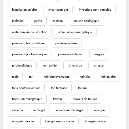
installation solaire
investissement
investissement rentable
isolation
jardin
maison
maison écologique
matériaux de construction
optimisation énergétique
panneau photovoltaïque
panneau solaire
panneaux photovoltaïques
panneaux solaires
pergola
photovoltaïque
rentabilité
rénovation
terrasse
tesla
toit
toit photovoltaïque
toit plat
toit solaire
toits photovoltaïques
toit terrasse
toiture
transition énergétique
travaux
travaux de toiture
véranda
écologie
économie d'énergie
énergie
énergie durable
énergie renouvelable
énergie solaire