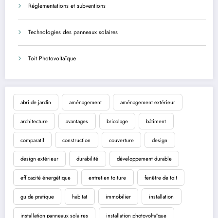
Réglementations et subventions
Technologies des panneaux solaires
Toit Photovoltaïque
abri de jardin
aménagement
aménagement extérieur
architecture
avantages
bricolage
bâtiment
comparatif
construction
couverture
design
design extérieur
durabilité
développement durable
efficacité énergétique
entretien toiture
fenêtre de toit
guide pratique
habitat
immobilier
installation
installation panneaux solaires
installation photovoltaïque