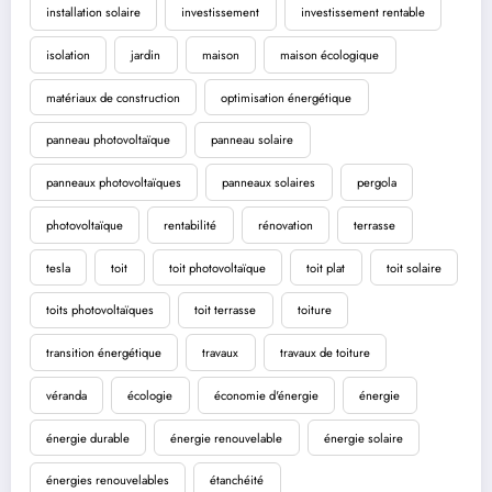
installation solaire
investissement
investissement rentable
isolation
jardin
maison
maison écologique
matériaux de construction
optimisation énergétique
panneau photovoltaïque
panneau solaire
panneaux photovoltaïques
panneaux solaires
pergola
photovoltaïque
rentabilité
rénovation
terrasse
tesla
toit
toit photovoltaïque
toit plat
toit solaire
toits photovoltaïques
toit terrasse
toiture
transition énergétique
travaux
travaux de toiture
véranda
écologie
économie d'énergie
énergie
énergie durable
énergie renouvelable
énergie solaire
énergies renouvelables
étanchéité