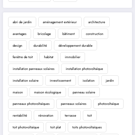
abri de jardin
aménagement extérieur
architecture
avantages
bricolage
bâtiment
construction
design
durabilité
développement durable
fenêtre de toit
habitat
immobilier
installation panneaux solaires
installation photovoltaïque
installation solaire
investissement
isolation
jardin
maison
maison écologique
panneau solaire
panneaux photovoltaïques
panneaux solaires
photovoltaïque
rentabilité
rénovation
terrasse
toit
toit photovoltaïque
toit plat
toits photovoltaïques