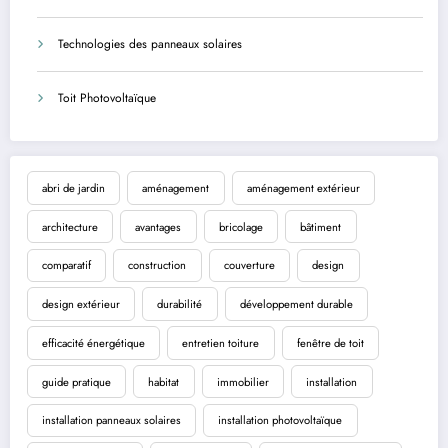
Technologies des panneaux solaires
Toit Photovoltaïque
abri de jardin
aménagement
aménagement extérieur
architecture
avantages
bricolage
bâtiment
comparatif
construction
couverture
design
design extérieur
durabilité
développement durable
efficacité énergétique
entretien toiture
fenêtre de toit
guide pratique
habitat
immobilier
installation
installation panneaux solaires
installation photovoltaïque