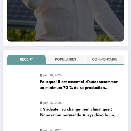
RÉCENT
POPULAIRES
COMMENTAIRE
juin 28, 2026
Pourquoi il est essentiel d’autoconsommer
au minimum 70 % de sa production
d’électricité solaire : enjeux et solutions
pour le photovoltaïque résidentiel
juin 20, 2026
« S’adapter au changement climatique :
l’innovation normande Aurys dévoile un
véhicule révolutionnaire »
juin 16, 2026