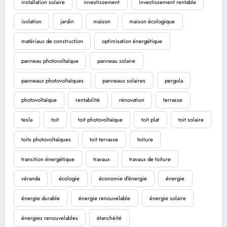
installation solaire
investissement
investissement rentable
isolation
jardin
maison
maison écologique
matériaux de construction
optimisation énergétique
panneau photovoltaïque
panneau solaire
panneaux photovoltaïques
panneaux solaires
pergola
photovoltaïque
rentabilité
rénovation
terrasse
tesla
toit
toit photovoltaïque
toit plat
toit solaire
toits photovoltaïques
toit terrasse
toiture
transition énergétique
travaux
travaux de toiture
véranda
écologie
économie d'énergie
énergie
énergie durable
énergie renouvelable
énergie solaire
énergies renouvelables
étanchéité