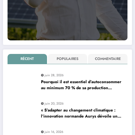
RÉCENT
POPULAIRES
COMMENTAIRE
juin 28, 2026
Pourquoi il est essentiel d’autoconsommer
au minimum 70 % de sa production
d’électricité solaire : enjeux et solutions
pour le photovoltaïque résidentiel
juin 20, 2026
« S’adapter au changement climatique :
l’innovation normande Aurys dévoile un
véhicule révolutionnaire »
juin 16, 2026