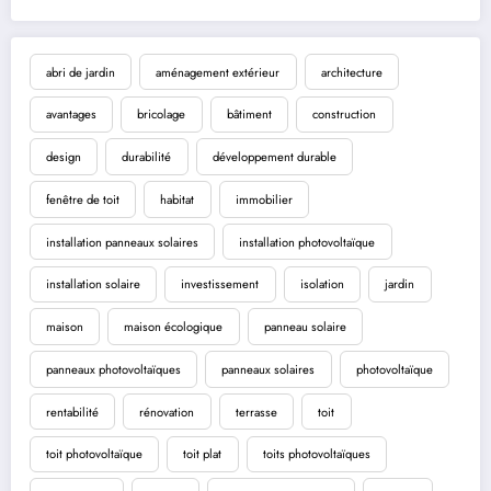
abri de jardin
aménagement extérieur
architecture
avantages
bricolage
bâtiment
construction
design
durabilité
développement durable
fenêtre de toit
habitat
immobilier
installation panneaux solaires
installation photovoltaïque
installation solaire
investissement
isolation
jardin
maison
maison écologique
panneau solaire
panneaux photovoltaïques
panneaux solaires
photovoltaïque
rentabilité
rénovation
terrasse
toit
toit photovoltaïque
toit plat
toits photovoltaïques