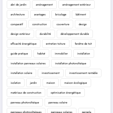
abri de jardin
aménagement
aménagement extérieur
architecture
avantages
bricolage
bâtiment
comparatif
construction
couverture
design
design extérieur
durabilité
développement durable
efficacité énergétique
entretien toiture
fenêtre de toit
guide pratique
habitat
immobilier
installation
installation panneaux solaires
installation photovoltaïque
installation solaire
investissement
investissement rentable
isolation
jardin
maison
maison écologique
matériaux de construction
optimisation énergétique
panneau photovoltaïque
panneau solaire
panneaux photovoltaïques
panneaux solaires
pergola