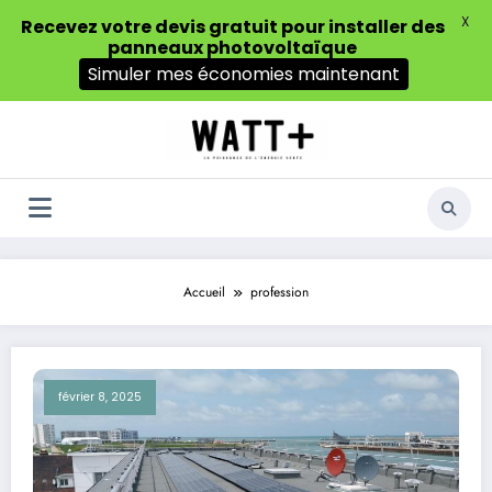
X
Recevez votre devis gratuit pour installer des
panneaux photovoltaïque
Simuler mes économies maintenant
Aller
au
contenu
Accueil
profession
février 8, 2025