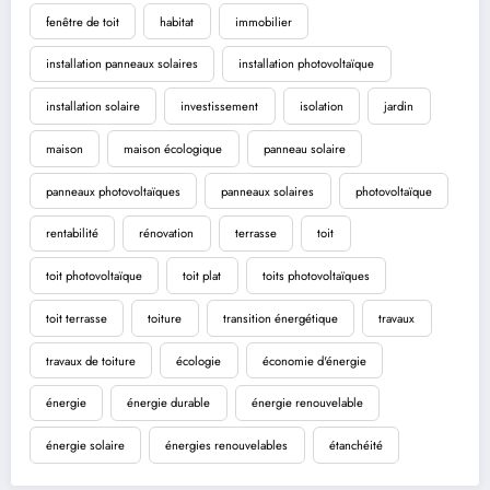
fenêtre de toit
habitat
immobilier
installation panneaux solaires
installation photovoltaïque
installation solaire
investissement
isolation
jardin
maison
maison écologique
panneau solaire
panneaux photovoltaïques
panneaux solaires
photovoltaïque
rentabilité
rénovation
terrasse
toit
toit photovoltaïque
toit plat
toits photovoltaïques
toit terrasse
toiture
transition énergétique
travaux
travaux de toiture
écologie
économie d'énergie
énergie
énergie durable
énergie renouvelable
énergie solaire
énergies renouvelables
étanchéité