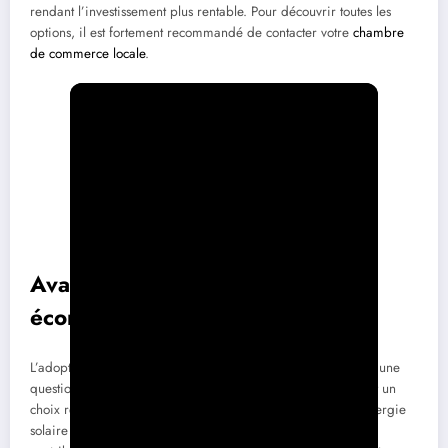
rendant l’investissement plus rentable. Pour découvrir toutes les
options, il est fortement recommandé de contacter votre
chambre
de commerce locale
.
Avantages environnementaux et
économiques
L’adoption de panneaux photovoltaïques n’est pas seulement une
question d’économies financières. Elle représente également un
choix responsable pour l’environnement. La production d’énergie
solaire réduit la dépendance aux sources d’énergie fossiles,