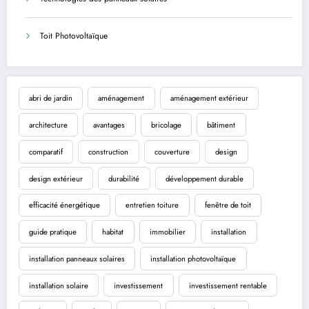
Toit Photovoltaïque
abri de jardin
aménagement
aménagement extérieur
architecture
avantages
bricolage
bâtiment
comparatif
construction
couverture
design
design extérieur
durabilité
développement durable
efficacité énergétique
entretien toiture
fenêtre de toit
guide pratique
habitat
immobilier
installation
installation panneaux solaires
installation photovoltaïque
installation solaire
investissement
investissement rentable