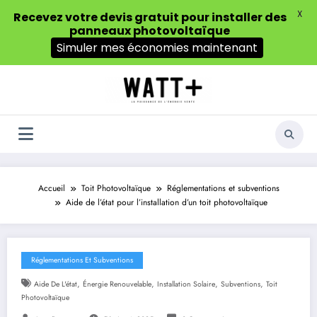
X
Recevez votre devis gratuit pour installer des
panneaux photovoltaïque
Simuler mes économies maintenant
Aller
au
contenu
Accueil
Toit Photovoltaïque
Réglementations et subventions
Aide de l’état pour l’installation d’un toit photovoltaïque
Réglementations Et Subventions
,
,
,
,
Aide De L'état
Énergie Renouvelable
Installation Solaire
Subventions
Toit
Photovoltaïque