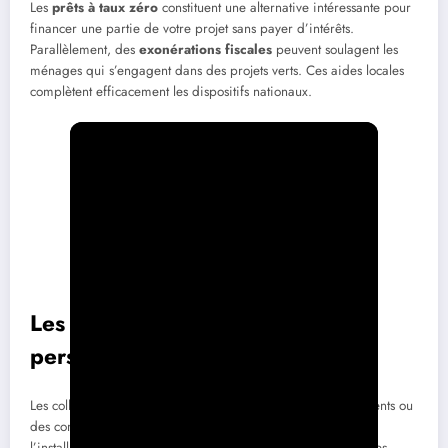
Les
prêts à taux zéro
constituent une alternative intéressante pour
financer une partie de votre projet sans payer d’intérêts.
Parallèlement, des
exonérations fiscales
peuvent soulagent les
ménages qui s’engagent dans des projets verts. Ces aides locales
complètent efficacement les dispositifs nationaux.
Les aides locales : soutien
personnalisé
Les collectivités locales, que ce soit à l’échelle des départements ou
des communes, ont un rôle crucial dans le financement de
l’installation de panneaux solaires. Elles proposent souvent des