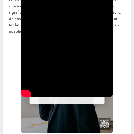
subventions spécifiques, permettant aux ménages de réduire
significativement le coût de l’installation. En plus des subventions,
de nombreux conseils offrent également un
accompagnement
technique
pour orienter les particuliers vers les options les plus
adaptées.