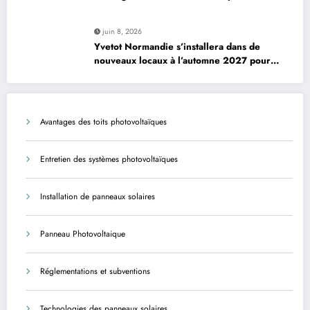
padel à Plourin-lès-Morlaix
juin 8, 2026
Yvetot Normandie s’installera dans de
nouveaux locaux à l’automne 2027 pour
améliorer le confort des usagers et des
agents
Avantages des toits photovoltaïques
Entretien des systèmes photovoltaïques
Installation de panneaux solaires
Panneau Photovoltaique
Réglementations et subventions
Technologies des panneaux solaires