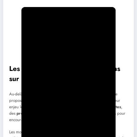
Les aides régionales : des soutiens
sur mesure
Au-delà du soutien national, chaque région a la possibilité de
proposer des dispositifs d’aide spécifiques. En fonction de leur
enjeu local, certaines régions offrent des
subventions directes
,
des
prêts à taux zéro
ou même des
exonérations fiscales
pour
encourager l’installation de panneaux photovoltaïques.
Les montants et les conditions de ces aides varient selon les