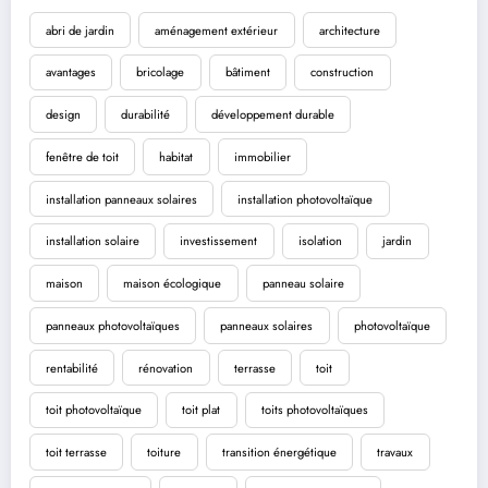
abri de jardin
aménagement extérieur
architecture
avantages
bricolage
bâtiment
construction
design
durabilité
développement durable
fenêtre de toit
habitat
immobilier
installation panneaux solaires
installation photovoltaïque
installation solaire
investissement
isolation
jardin
maison
maison écologique
panneau solaire
panneaux photovoltaïques
panneaux solaires
photovoltaïque
rentabilité
rénovation
terrasse
toit
toit photovoltaïque
toit plat
toits photovoltaïques
toit terrasse
toiture
transition énergétique
travaux