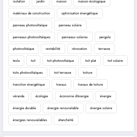
isolation
jardin
maison
maison écologique
matériaux de construction
optimisation énergétique
panneau photovoltaïque
panneau solaire
panneaux photovoltaïques
panneaux solaires
pergola
photovoltaïque
rentabilité
rénovation
terrasse
tesla
toit
toit photovoltaïque
toit plat
toit solaire
toits photovoltaïques
toit terrasse
toiture
transition énergétique
travaux
travaux de toiture
véranda
écologie
économie d'énergie
énergie
énergie durable
énergie renouvelable
énergie solaire
énergies renouvelables
étanchéité