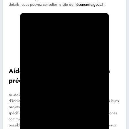
détails, vous pouvez consulter le site de
l’économie.gouv.fr
.
Aides au niveau local : un soutien
précieux
Au-delà des aides nationales, il existe un grand nombre
d’initiatives locales pour accompagner les propriétaires dans leurs
projets de rénovation. Selon votre région, des subventions
spécifiques peuvent être accordées. Par exemple, dans des zones
comme la Bourgogne-Franche-Comté ou l’Île-de-France, il est
possible de bénéficier d’aides supplémentaires pour des travaux