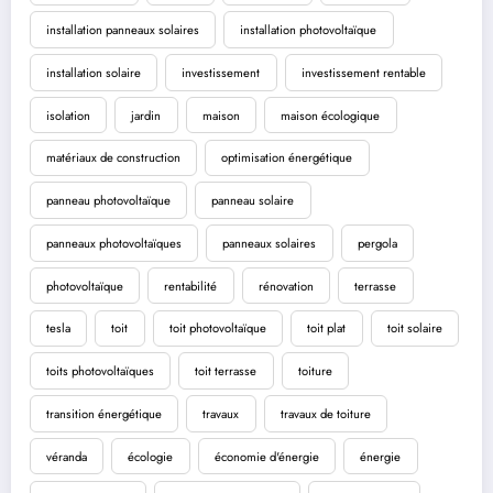
installation panneaux solaires
installation photovoltaïque
installation solaire
investissement
investissement rentable
isolation
jardin
maison
maison écologique
matériaux de construction
optimisation énergétique
panneau photovoltaïque
panneau solaire
panneaux photovoltaïques
panneaux solaires
pergola
photovoltaïque
rentabilité
rénovation
terrasse
tesla
toit
toit photovoltaïque
toit plat
toit solaire
toits photovoltaïques
toit terrasse
toiture
transition énergétique
travaux
travaux de toiture
véranda
écologie
économie d'énergie
énergie