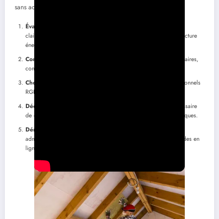
sans accroc :
Évaluation de votre projet :
Avant de vous lancer, identifiez
clairement les travaux à réaliser et l’impact potentiel sur votre facture
énergétique.
Constitution du dossier :
Rassemblez toutes les pièces nécessaires,
comme les devis, les factures et les preuves d’identité.
Choix des artisans :
Assurez-vous de sélectionner des professionnels
RGE pour garantir l’éligibilité à certaines aides.
Déclaration des travaux :
Dans certains cas, il peut être nécessaire
de déclarer vos travaux à la mairie ou à des organismes spécifiques.
Démarches administratives :
Finalisez toutes les démarches
administratives pour obtenir vos aides, qu’il s’agisse de demandes en
ligne ou de soumissions de dossier papier.