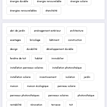
énergie durable
énergie renouvelable
énergie solaire
énergies renouvelables
étanchéité
abri de jardin
aménagement extérieur
architecture
avantages
bricolage
bâtiment
construction
design
durabilité
développement durable
fenêtre de toit
habitat
immobilier
installation panneaux solaires
installation photovoltaïque
installation solaire
investissement
isolation
jardin
maison
maison écologique
panneau solaire
panneaux photovoltaïques
panneaux solaires
photovoltaïque
rentabilité
rénovation
terrasse
toit