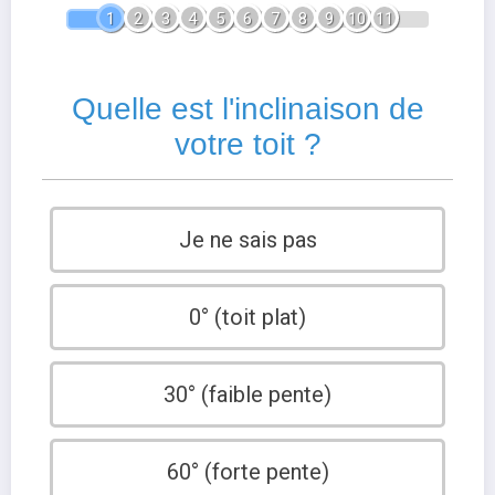
1
2
3
4
5
6
7
8
9
10
11
Quelle est l'inclinaison de
votre toit ?
Je ne sais pas
0° (toit plat)
30° (faible pente)
60° (forte pente)