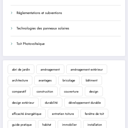
Réglementations et subventions
Technologies des panneaux solaires
Toit Photovoltaïque
abri de jardin
aménagement
aménagement extérieur
architecture
avantages
bricolage
bâtiment
comparatif
construction
couverture
design
design extérieur
durabilité
développement durable
efficacité énergétique
entretien toiture
fenêtre de toit
guide pratique
habitat
immobilier
installation