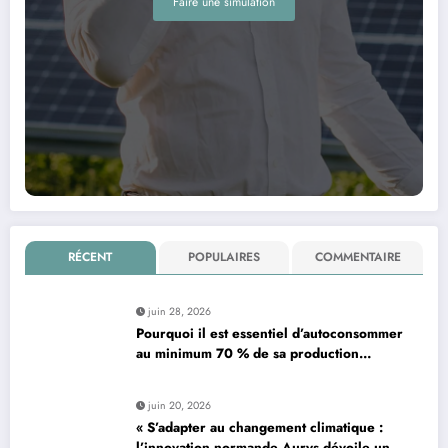
Faire une simulation
RÉCENT
POPULAIRES
COMMENTAIRE
juin 28, 2026
Pourquoi il est essentiel d’autoconsommer
au minimum 70 % de sa production
d’électricité solaire : enjeux et solutions
pour le photovoltaïque résidentiel
juin 20, 2026
« S’adapter au changement climatique :
l’innovation normande Aurys dévoile un