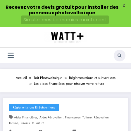
X
Recevez votre devis gratuit pour installer des
panneaux photovoltaïque
Simuler mes économies maintenant
Aller
au
contenu
Accueil
Toit Photovoltaïque
Réglementations et subventions
Les aides financières pour rénover votre toiture
Réglementations Et Subventions
,
,
,
Aides Financières
Aides Rénovation
Financement Toiture
Rénovation
,
Toiture
Travaux De Toiture