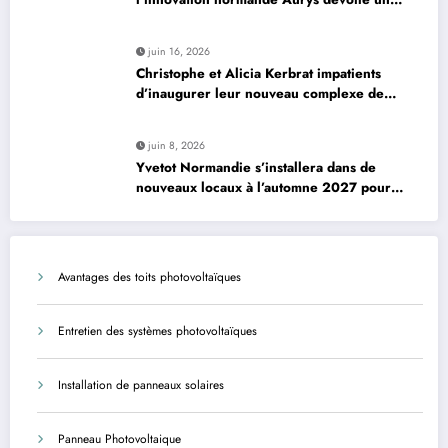
véhicule révolutionnaire »
juin 16, 2026
Christophe et Alicia Kerbrat impatients
d’inaugurer leur nouveau complexe de
padel à Plourin-lès-Morlaix
juin 8, 2026
Yvetot Normandie s’installera dans de
nouveaux locaux à l’automne 2027 pour
améliorer le confort des usagers et des
agents
Avantages des toits photovoltaïques
Entretien des systèmes photovoltaïques
Installation de panneaux solaires
Panneau Photovoltaique