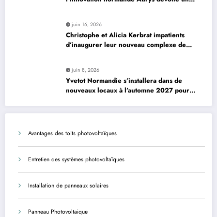
véhicule révolutionnaire »
juin 16, 2026
Christophe et Alicia Kerbrat impatients
d’inaugurer leur nouveau complexe de
padel à Plourin-lès-Morlaix
juin 8, 2026
Yvetot Normandie s’installera dans de
nouveaux locaux à l’automne 2027 pour
améliorer le confort des usagers et des
agents
Avantages des toits photovoltaïques
Entretien des systèmes photovoltaïques
Installation de panneaux solaires
Panneau Photovoltaique