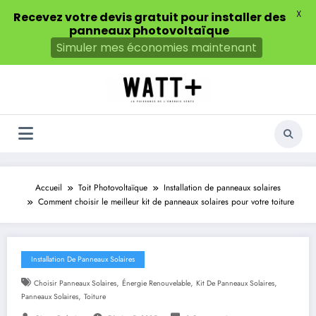
X
Recevez votre devis gratuit pour installer des
panneaux photovoltaïque
Simuler mes économies maintenant
Aller
au
contenu
Accueil
Toit Photovoltaïque
Installation de panneaux solaires
Comment choisir le meilleur kit de panneaux solaires pour votre toiture
Installation De Panneaux Solaires
,
,
,
Choisir Panneaux Solaires
Énergie Renouvelable
Kit De Panneaux Solaires
,
Panneaux Solaires
Toiture