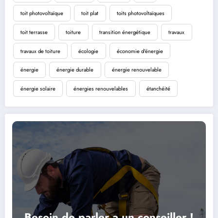
toit photovoltaïque
toit plat
toits photovoltaïques
toit terrasse
toiture
transition énergétique
travaux
travaux de toiture
écologie
économie d'énergie
énergie
énergie durable
énergie renouvelable
énergie solaire
énergies renouvelables
étanchéité
Besoin de parler a un conseiller !