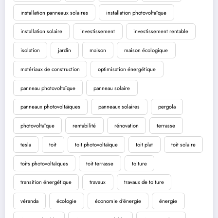
installation panneaux solaires
installation photovoltaïque
installation solaire
investissement
investissement rentable
isolation
jardin
maison
maison écologique
matériaux de construction
optimisation énergétique
panneau photovoltaïque
panneau solaire
panneaux photovoltaïques
panneaux solaires
pergola
photovoltaïque
rentabilité
rénovation
terrasse
tesla
toit
toit photovoltaïque
toit plat
toit solaire
toits photovoltaïques
toit terrasse
toiture
transition énergétique
travaux
travaux de toiture
véranda
écologie
économie d'énergie
énergie