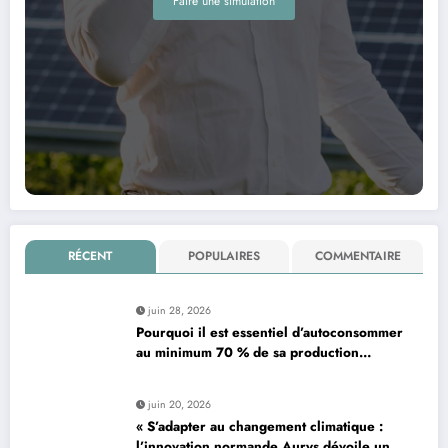
Faire une simulation
RÉCENT
POPULAIRES
COMMENTAIRE
juin 28, 2026
Pourquoi il est essentiel d’autoconsommer
au minimum 70 % de sa production
d’électricité solaire : enjeux et solutions
pour le photovoltaïque résidentiel
juin 20, 2026
« S’adapter au changement climatique :
l’innovation normande Aurys dévoile un