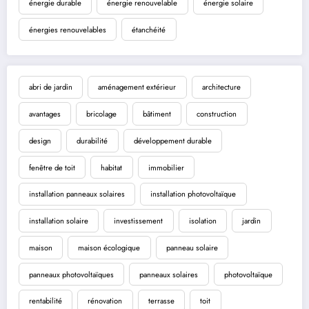
énergie durable
énergie renouvelable
énergie solaire
énergies renouvelables
étanchéité
abri de jardin
aménagement extérieur
architecture
avantages
bricolage
bâtiment
construction
design
durabilité
développement durable
fenêtre de toit
habitat
immobilier
installation panneaux solaires
installation photovoltaïque
installation solaire
investissement
isolation
jardin
maison
maison écologique
panneau solaire
panneaux photovoltaïques
panneaux solaires
photovoltaïque
rentabilité
rénovation
terrasse
toit