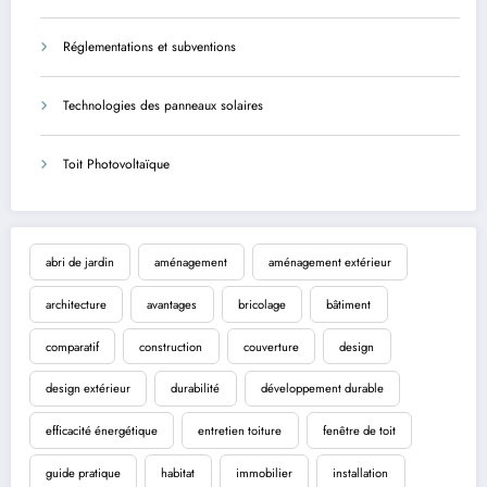
Réglementations et subventions
Technologies des panneaux solaires
Toit Photovoltaïque
abri de jardin
aménagement
aménagement extérieur
architecture
avantages
bricolage
bâtiment
comparatif
construction
couverture
design
design extérieur
durabilité
développement durable
efficacité énergétique
entretien toiture
fenêtre de toit
guide pratique
habitat
immobilier
installation