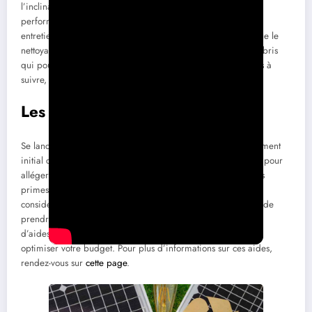
l’inclinaison des panneaux affectent significativement leur
performance. Pour garantir un fonctionnement optimal, un
entretien régulier est également indispensable. Cela implique le
nettoyage des panneaux pour éliminer la poussière et les débris
qui pourraient réduire leur efficacité. Pour une liste d’étapes à
suivre, consultez
cet article
.
Les aides financières disponibles
Se lancer dans l’énergie solaire peut nécessiter un investissement
initial conséquent. De nombreuses aides financières existent pour
alléger ce coût. Parmi celles-ci figurent
MaPrimeRénov’
, les
primes énergie et l’éco-prêt à taux zéro. Ces aides peuvent
considérablement réduire le coût de votre installation. Avant de
prendre votre décision, consultez les différents programmes
d’aides et subventions disponibles dans votre région pour
optimiser votre budget. Pour plus d’informations sur ces aides,
rendez-vous sur
cette page
.