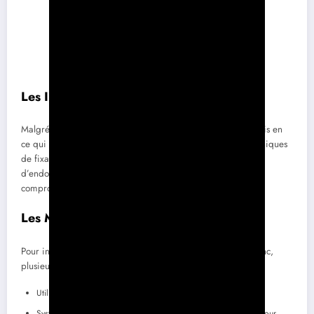
Les Inconvénients du Zinc
Malgré ses nombreux atouts, le zinc n’est pas exempt de défis en
ce qui concerne l’installation de panneaux solaires. Les techniques
de fixation doivent être soigneusement choisies pour éviter
d’endommager le toit. Une installation mal réalisée pourrait
compromettre l’étanchéité et entraîner des fuites d’eau.
Les Méthodes de Fixation
Pour installer des panneaux photovoltaïques sur un toit en zinc,
plusieurs méthodes s’offrent à vous :
Utilisation de pinces spécifiques pour joints debout.
Système de fixation à vis, option requérant un soin particulier pour