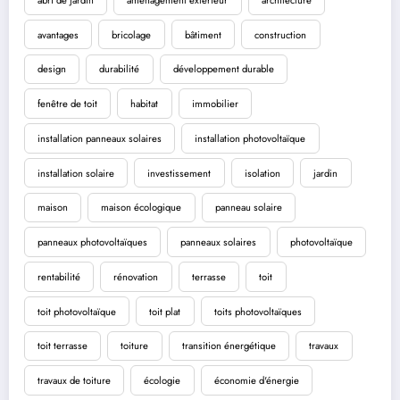
avantages
bricolage
bâtiment
construction
design
durabilité
développement durable
fenêtre de toit
habitat
immobilier
installation panneaux solaires
installation photovoltaïque
installation solaire
investissement
isolation
jardin
maison
maison écologique
panneau solaire
panneaux photovoltaïques
panneaux solaires
photovoltaïque
rentabilité
rénovation
terrasse
toit
toit photovoltaïque
toit plat
toits photovoltaïques
toit terrasse
toiture
transition énergétique
travaux
travaux de toiture
écologie
économie d'énergie