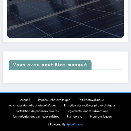
Vous avez peut-être manqué
Accueil
Panneau Photovoltaique
Toit Photovoltaïque
Avantages des toits photovoltaïques
Entretien des systèmes photovoltaïques
Installation de panneaux solaires
Réglementations et subventions
Technologies des panneaux solaires
Plan de site
Mentions legales
| Powered By
SpiceThemes