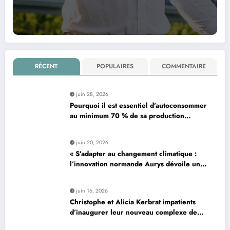
RÉCENT
POPULAIRES
COMMENTAIRE
juin 28, 2026
Pourquoi il est essentiel d’autoconsommer
au minimum 70 % de sa production
d’électricité solaire : enjeux et solutions
pour le photovoltaïque résidentiel
juin 20, 2026
« S’adapter au changement climatique :
l’innovation normande Aurys dévoile un
véhicule révolutionnaire »
juin 16, 2026
Christophe et Alicia Kerbrat impatients
d’inaugurer leur nouveau complexe de
padel à Plourin-lès-Morlaix