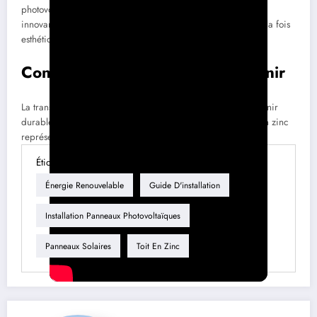
photovoltaïques encore plus efficaces. Avec des solutions
innovantes, il est possible d’installer des systèmes qui sont à la fois
esthétiques et fonctionnels.
Conclusion et Perspectives d’Avenir
La transition vers l’énergie solaire est essentielle pour un avenir
durable. Installer des panneaux photovoltaïques sur un toit en zinc
représente une solution viable qui gagne en popularité.
Étiquette
Énergie Renouvelable
Guide D'installation
Installation Panneaux Photovoltaïques
Panneaux Solaires
Toit En Zinc