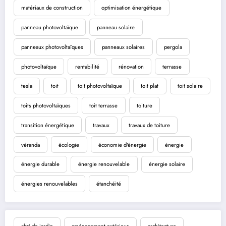
matériaux de construction
optimisation énergétique
panneau photovoltaïque
panneau solaire
panneaux photovoltaïques
panneaux solaires
pergola
photovoltaïque
rentabilité
rénovation
terrasse
tesla
toit
toit photovoltaïque
toit plat
toit solaire
toits photovoltaïques
toit terrasse
toiture
transition énergétique
travaux
travaux de toiture
véranda
écologie
économie d'énergie
énergie
énergie durable
énergie renouvelable
énergie solaire
énergies renouvelables
étanchéité
abri de jardin
aménagement extérieur
architecture