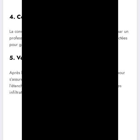
4. Connexion Électrique
La connexion des panneaux à l’onduleur doit être effectuée par un
professionnel qualifié. Des normes strictes doivent être respectées
pour garantir la sécurité.
5. Vérifications Finales
Après l’installation, des vérifications doivent être effectuées pour
s’assurer que tout fonctionne correctement. Un contrôle de
l’étanchéité est essentiel afin de protéger la structure contre les
infiltrations d’eau.