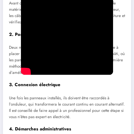
Avant de commencer l’installation, il est essentiel de prévoir le
matériel nécessaire, comme les supports de montage, l’onduleur,
les câbles et les outils. Évaluez aussi la conformité de votre toiture et
vérifiez qu’elle peut supporter le poids des panneaux.
2. Pose des panneaux
Deux méthodes s’offrent à vous : la surimposition, qui consiste à
placer les panneaux au-dessus des tuiles, et l’intégration au bâti, où
les panneaux remplacent une partie de la couverture. La première
méthode est moins invasive, tandis que la seconde permet
d’améliorer l’isolation.
3. Connexion électrique
Une fois les panneaux installés, ils doivent être raccordés à
l’onduleur, qui transformera le courant continu en courant alternatif.
Il est conseillé de faire appel à un professionnel pour cette étape si
vous n’êtes pas expert en électricité.
4. Démarches administratives