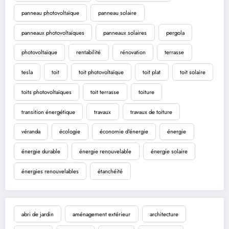
panneau photovoltaïque
panneau solaire
panneaux photovoltaïques
panneaux solaires
pergola
photovoltaïque
rentabilité
rénovation
terrasse
tesla
toit
toit photovoltaïque
toit plat
toit solaire
toits photovoltaïques
toit terrasse
toiture
transition énergétique
travaux
travaux de toiture
véranda
écologie
économie d'énergie
énergie
énergie durable
énergie renouvelable
énergie solaire
énergies renouvelables
étanchéité
abri de jardin
aménagement extérieur
architecture