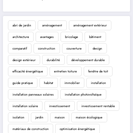
abri de jardin
aménagement
aménagement extérieur
architecture
avantages
bricolage
bâtiment
comparatif
construction
couverture
design
design extérieur
durabilité
développement durable
efficacité énergétique
entretien toiture
fenêtre de toit
guide pratique
habitat
immobilier
installation
installation panneaux solaires
installation photovoltaïque
installation solaire
investissement
investissement rentable
isolation
jardin
maison
maison écologique
matériaux de construction
optimisation énergétique