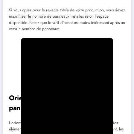
Si vous optez pour la revente totale de votre production, vous devez
maximiser le nombre de panneaux installés selon l’espace
disponible. Notez que le tarif d’achat est moins intéressant après un
certain nombre de panneaux.
Orientation et inclinaison des
panneaux
L’orientation et l’inclinaison de vos
panneaux solaires
sont des
éléments cruciaux pour optimiser leur productivité. Idéalement, les