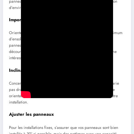
panneaux doivent être orientés vers le sud avec une inclinaison
d’environ 30°.
Importance de l’orientation
Orienter les panneaux plein sud permet de capturer un maximum
d’ensoleillement. Si l’orientation n’est pas parfaite et que vos
panneaux pointent vers le sud-est ou le sud-ouest, ne vous
découragez pas. La production d’électricité sera tout de même
intéressante, même si légèrement inférieure.
Inclinaison
Concernant l’inclinaison, la performance des panneaux ne varie
pas drastiquement entre 20° et 45°. L’essentiel est d’éviter une
orientation vers le nord, qui compromettrait l’efficacité de votre
installation.
Ajuster les panneaux
Pour les installations fixes, s’assurer que vos panneaux sont bien
installés à 30° si possible, mais des systèmes avec une capacité