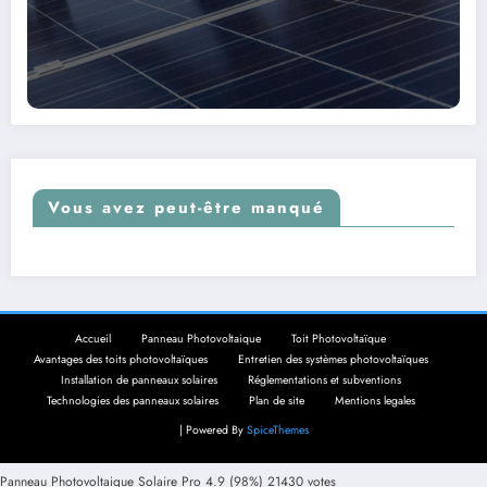
Vous avez peut-être manqué
Accueil
Panneau Photovoltaique
Toit Photovoltaïque
Avantages des toits photovoltaïques
Entretien des systèmes photovoltaïques
Installation de panneaux solaires
Réglementations et subventions
Technologies des panneaux solaires
Plan de site
Mentions legales
| Powered By
SpiceThemes
Panneau Photovoltaique Solaire Pro
4.9
(98%)
21430
votes