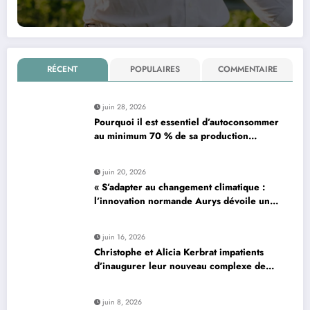
RÉCENT
POPULAIRES
COMMENTAIRE
juin 28, 2026
Pourquoi il est essentiel d’autoconsommer
au minimum 70 % de sa production
d’électricité solaire : enjeux et solutions
pour le photovoltaïque résidentiel
juin 20, 2026
« S’adapter au changement climatique :
l’innovation normande Aurys dévoile un
véhicule révolutionnaire »
juin 16, 2026
Christophe et Alicia Kerbrat impatients
d’inaugurer leur nouveau complexe de
padel à Plourin-lès-Morlaix
juin 8, 2026