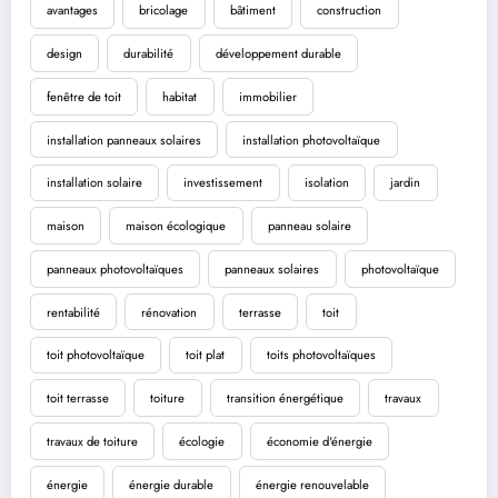
avantages
bricolage
bâtiment
construction
design
durabilité
développement durable
fenêtre de toit
habitat
immobilier
installation panneaux solaires
installation photovoltaïque
installation solaire
investissement
isolation
jardin
maison
maison écologique
panneau solaire
panneaux photovoltaïques
panneaux solaires
photovoltaïque
rentabilité
rénovation
terrasse
toit
toit photovoltaïque
toit plat
toits photovoltaïques
toit terrasse
toiture
transition énergétique
travaux
travaux de toiture
écologie
économie d'énergie
énergie
énergie durable
énergie renouvelable