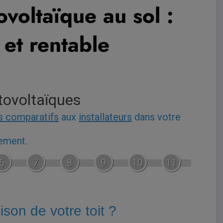
ovoltaïque au sol :
 et rentable
tovoltaïques
s comparatifs
aux
installateurs
dans votre
gement.
6
7
8
9
10
11
aison de votre toit ?