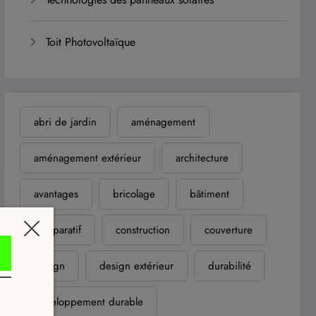
Toit Photovoltaïque
abri de jardin
aménagement
aménagement extérieur
architecture
avantages
bricolage
bâtiment
comparatif
construction
couverture
design
design extérieur
durabilité
développement durable