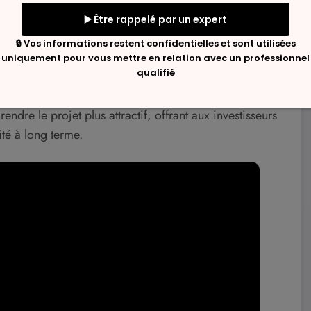
 optant pour l’autoconsommation, les particuliers et les
our répondre à leurs besoins énergétiques. Ce choix
électricité conventionnelle.
 d’augmenter, investir dans un système photovoltaïque
e tels systèmes est souvent accompagnée de
endre le projet plus attractif, offrant aux investisseurs
té à long terme.