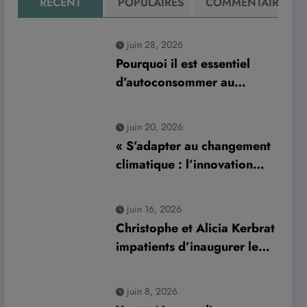
RÉCENT
POPULAIRES
COMMENTAIRE
juin 28, 2026
Pourquoi il est essentiel
d’autoconsommer au
minimum 70 % de sa
production d’électricité
juin 20, 2026
solaire : enjeux et solutions
« S’adapter au changement
pour le photovoltaïque
climatique : l’innovation
résidentiel
normande Aurys dévoile un
véhicule révolutionnaire »
juin 16, 2026
Christophe et Alicia Kerbrat
impatients d’inaugurer leur
nouveau complexe de padel
à Plourin-lès-Morlaix
juin 8, 2026