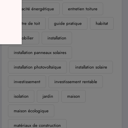
efficacité énergétique
entretien toiture
fenêtre de toit
guide pratique
habitat
immobilier
installation
installation panneaux solaires
installation photovoltaïque
installation solaire
investissement
investissement rentable
isolation
jardin
maison
maison écologique
matériaux de construction