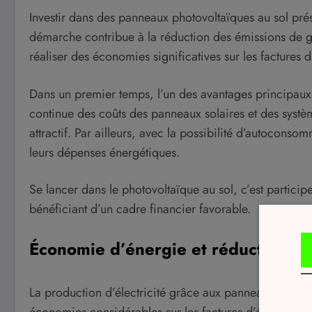
Investir dans des panneaux photovoltaïques au sol pré
démarche contribue à la réduction des émissions de ga
réaliser des économies significatives sur les factures d
Dans un premier temps, l’un des avantages principaux es
continue des coûts des panneaux solaires et des système
attractif. Par ailleurs, avec la possibilité d’autocons
leurs dépenses énergétiques.
Se lancer dans le photovoltaïque au sol, c’est participe
bénéficiant d’un cadre financier favorable.
Économie d’énergie et réduction de
La production d’électricité grâce aux panneaux photov