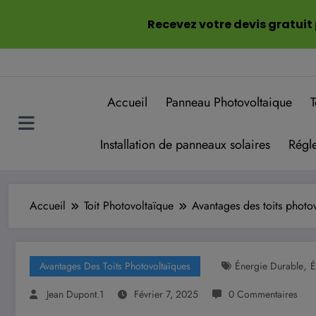
Aller
Recevez votre devis gratuit
au
contenu
Accueil
Panneau Photovoltaique
T
Installation de panneaux solaires
Régle
Accueil
Toit Photovoltaïque
Avantages des toits photo
,
Avantages Des Toits Photovoltaïques
Énergie Durable
É
Jean Dupont.1
Février 7, 2025
0 Commentaires