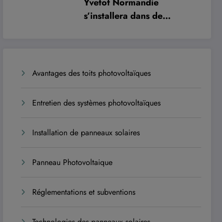
Yvetot Normandie
s’installera dans de
nouveaux locaux à
l’automne 2027 pour
améliorer le confort des
usagers et des agents
Avantages des toits photovoltaïques
Entretien des systèmes photovoltaïques
Installation de panneaux solaires
Panneau Photovoltaique
Réglementations et subventions
Technologies des panneaux solaires