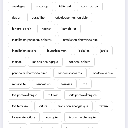
avantages
bricolage
bâtiment
construction
design
durabilité
développement durable
fenêtre de toit
habitat
immobilier
installation panneaux solaires
installation photovoltaïque
installation solaire
investissement
isolation
jardin
maison
maison écologique
panneau solaire
panneaux photovoltaïques
panneaux solaires
photovoltaïque
rentabilité
rénovation
terrasse
toit
toit photovoltaïque
toit plat
toits photovoltaïques
toit terrasse
toiture
transition énergétique
travaux
travaux de toiture
écologie
économie d'énergie