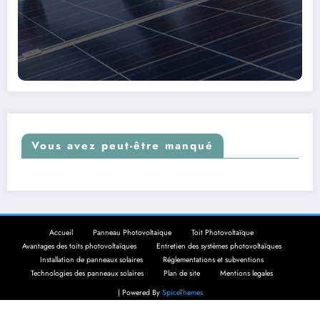
Vous avez peut-être manqué
Accueil
Panneau Photovoltaique
Toit Photovoltaïque
Avantages des toits photovoltaïques
Entretien des systèmes photovoltaïques
Installation de panneaux solaires
Réglementations et subventions
Technologies des panneaux solaires
Plan de site
Mentions legales
| Powered By
SpiceThemes