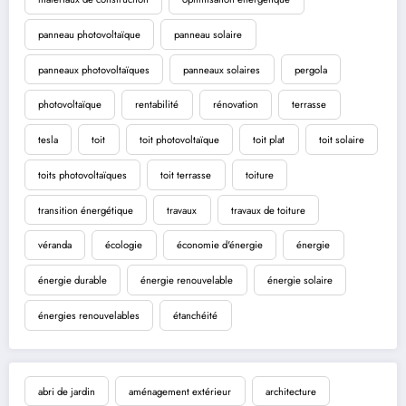
panneau photovoltaïque
panneau solaire
panneaux photovoltaïques
panneaux solaires
pergola
photovoltaïque
rentabilité
rénovation
terrasse
tesla
toit
toit photovoltaïque
toit plat
toit solaire
toits photovoltaïques
toit terrasse
toiture
transition énergétique
travaux
travaux de toiture
véranda
écologie
économie d'énergie
énergie
énergie durable
énergie renouvelable
énergie solaire
énergies renouvelables
étanchéité
abri de jardin
aménagement extérieur
architecture