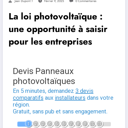
Jean Dupont.1
Février 9, 2025
0 Commentaires
La loi photovoltaïque :
une opportunité à saisir
pour les entreprises
Devis Panneaux
photovoltaïques
En 5 minutes, demandez
3 devis
comparatifs
aux
installateurs
dans votre
région.
Gratuit, sans pub et sans engagement.
1
2
3
4
5
6
7
8
9
10
11