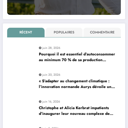
RÉCENT
POPULAIRES
COMMENTAIRE
juin 28, 2026
Pourquoi il est essentiel d’autoconsommer
au minimum 70 % de sa production
d’électricité solaire : enjeux et solutions
pour le photovoltaïque résidentiel
juin 20, 2026
« S’adapter au changement climatique :
l’innovation normande Aurys dévoile un
véhicule révolutionnaire »
juin 16, 2026
Christophe et Alicia Kerbrat impatients
d’inaugurer leur nouveau complexe de
padel à Plourin-lès-Morlaix