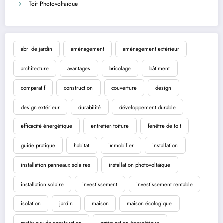
Toit Photovoltaïque
abri de jardin
aménagement
aménagement extérieur
architecture
avantages
bricolage
bâtiment
comparatif
construction
couverture
design
design extérieur
durabilité
développement durable
efficacité énergétique
entretien toiture
fenêtre de toit
guide pratique
habitat
immobilier
installation
installation panneaux solaires
installation photovoltaïque
installation solaire
investissement
investissement rentable
isolation
jardin
maison
maison écologique
matériaux de construction
optimisation énergétique