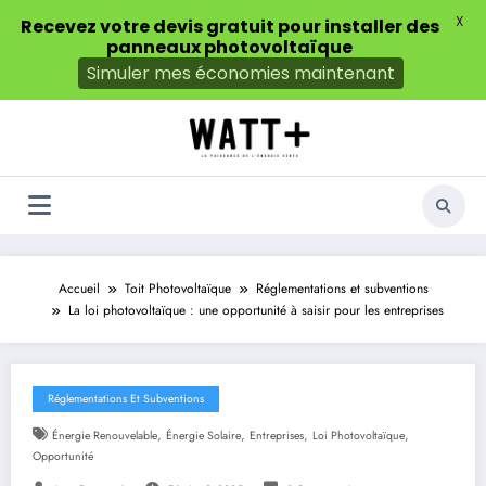
X
Recevez votre devis gratuit pour installer des
panneaux photovoltaïque
Simuler mes économies maintenant
Aller
au
contenu
Accueil
Toit Photovoltaïque
Réglementations et subventions
La loi photovoltaïque : une opportunité à saisir pour les entreprises
Réglementations Et Subventions
,
,
,
,
Énergie Renouvelable
Énergie Solaire
Entreprises
Loi Photovoltaïque
Opportunité