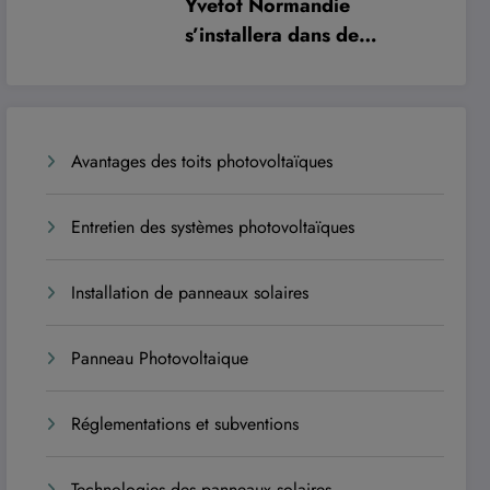
Yvetot Normandie
s’installera dans de
nouveaux locaux à
l’automne 2027 pour
améliorer le confort des
usagers et des agents
Avantages des toits photovoltaïques
Entretien des systèmes photovoltaïques
Installation de panneaux solaires
Panneau Photovoltaique
Réglementations et subventions
Technologies des panneaux solaires