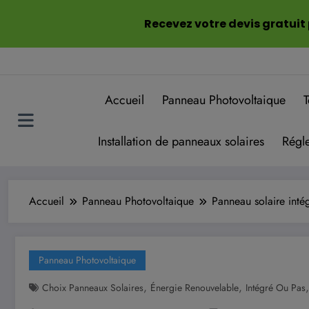
Aller
Recevez votre devis gratuit
au
contenu
Accueil
Panneau Photovoltaique
T
Installation de panneaux solaires
Régle
Accueil
Panneau Photovoltaique
Panneau solaire intég
Panneau Photovoltaique
,
,
Choix Panneaux Solaires
Énergie Renouvelable
Intégré Ou Pas