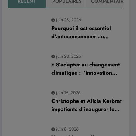
RÉCENT
POPULAIRES
COMMENTAIRE
juin 28, 2026
Pourquoi il est essentiel
d’autoconsommer au
minimum 70 % de sa
production d’électricité
juin 20, 2026
solaire : enjeux et solutions
« S’adapter au changement
pour le photovoltaïque
climatique : l’innovation
résidentiel
normande Aurys dévoile un
véhicule révolutionnaire »
juin 16, 2026
Christophe et Alicia Kerbrat
impatients d’inaugurer leur
nouveau complexe de padel
à Plourin-lès-Morlaix
juin 8, 2026