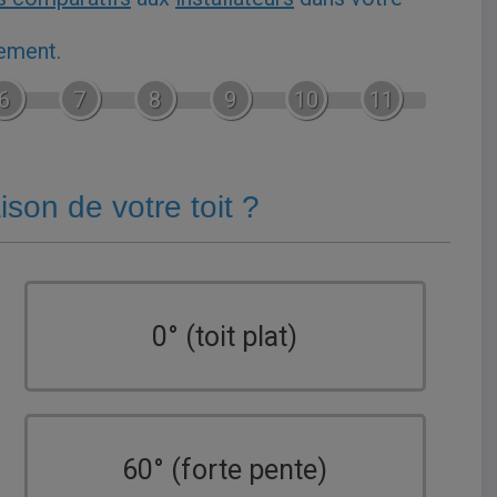
gement.
6
7
8
9
10
11
aison de votre toit ?
0° (toit plat)
60° (forte pente)