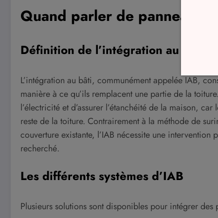
Quand parler de panneaux so
Définition de l’intégration au bâti
L’intégration au bâti, communément appelée IAB, consi
manière à ce qu’ils remplacent une partie de la toitur
l’électricité et d’assurer l’étanchéité de la maison, ca
reste de la toiture. Contrairement à la méthode de suri
couverture existante, l’IAB nécessite une intervention
recherché.
Les différents systèmes d’IAB
Plusieurs solutions sont disponibles pour intégrer des 