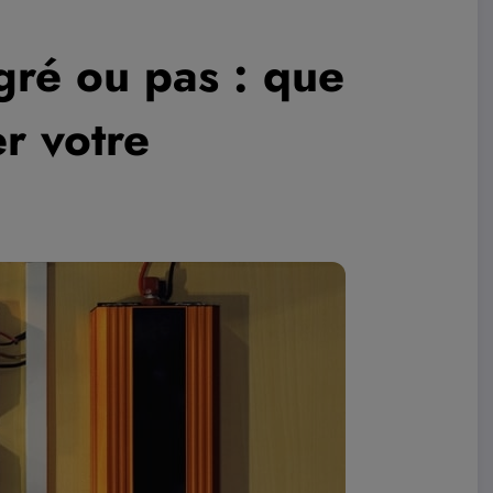
gré ou pas : que
er votre