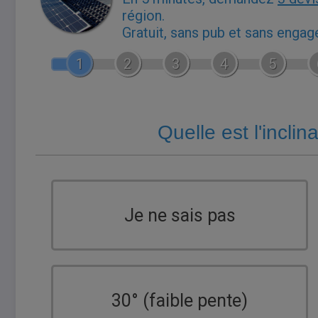
région.
Gratuit, sans pub et sans enga
1
2
3
4
5
Quelle est l'inclin
Je ne sais pas
30° (faible pente)