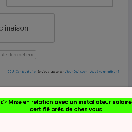
clinaison
liste des métiers
CGU
-
Confidentialité
- Service proposé par
ViteUnDevis.com
-
Vous êtes un artisan ?
tion d’avenir pour beaucoup de foyers cherchant à
 à la préservation de la planète. Au cœur de cette
 solaires intégrés ou de les superposer à la toiture
ns, leurs avantages, leurs inconvénients et comment faire
t
.