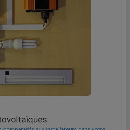
tovoltaïques
s comparatifs
aux
installateurs
dans votre