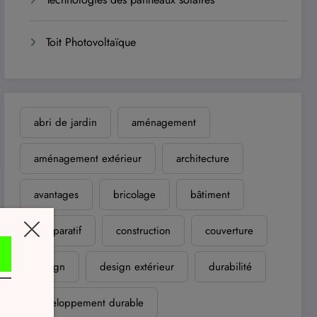
Toit Photovoltaïque
abri de jardin
aménagement
aménagement extérieur
architecture
avantages
bricolage
bâtiment
comparatif
construction
couverture
design
design extérieur
durabilité
développement durable