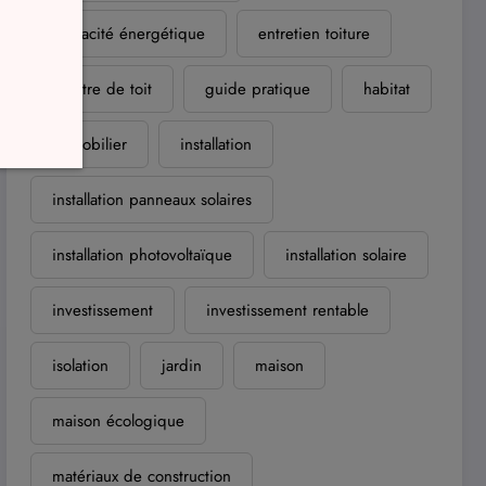
efficacité énergétique
entretien toiture
fenêtre de toit
guide pratique
habitat
immobilier
installation
installation panneaux solaires
installation photovoltaïque
installation solaire
investissement
investissement rentable
isolation
jardin
maison
maison écologique
matériaux de construction