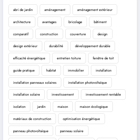
abri de jardin
aménagement
aménagement extérieur
architecture
avantages
bricolage
bâtiment
comparatif
construction
couverture
design
design extérieur
durabilité
développement durable
efficacité énergétique
entretien toiture
fenêtre de toit
guide pratique
habitat
immobilier
installation
installation panneaux solaires
installation photovoltaïque
installation solaire
investissement
investissement rentable
isolation
jardin
maison
maison écologique
matériaux de construction
optimisation énergétique
panneau photovoltaïque
panneau solaire