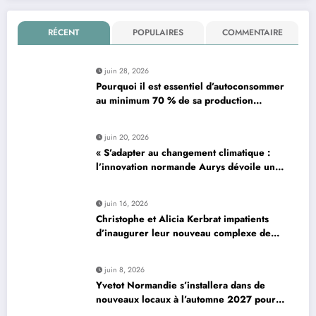
RÉCENT
POPULAIRES
COMMENTAIRE
juin 28, 2026
Pourquoi il est essentiel d’autoconsommer
au minimum 70 % de sa production
d’électricité solaire : enjeux et solutions
pour le photovoltaïque résidentiel
juin 20, 2026
« S’adapter au changement climatique :
l’innovation normande Aurys dévoile un
véhicule révolutionnaire »
juin 16, 2026
Christophe et Alicia Kerbrat impatients
d’inaugurer leur nouveau complexe de
padel à Plourin-lès-Morlaix
juin 8, 2026
Yvetot Normandie s’installera dans de
nouveaux locaux à l’automne 2027 pour
améliorer le confort des usagers et des