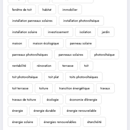
fenêtre de toit
habitat
immobilier
installation panneaux solaires
installation photovoltaïque
installation solaire
investissement
isolation
jardin
maison
maison écologique
panneau solaire
panneaux photovoltaïques
panneaux solaires
photovoltaïque
rentabilité
rénovation
terrasse
toit
toit photovoltaïque
toit plat
toits photovoltaïques
toit terrasse
toiture
transition énergétique
travaux
travaux de toiture
écologie
économie d'énergie
énergie
énergie durable
énergie renouvelable
énergie solaire
énergies renouvelables
étanchéité