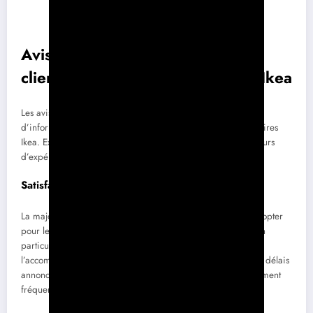
Avis et retours d’expérience des
clients sur les panneaux solaires Ikea
Les avis des clients représentent une source précieuse
d’informations sur la qualité et l’efficacité des panneaux solaires
Ikea. Examinons les points principaux qui ressortent des retours
d’expérience des utilisateurs.
Satisfaction générale
La majorité des clients se déclarent satisfaits de leur choix d’opter
pour les panneaux solaires Ikea. Les utilisateurs soulignent en
particulier la qualité des panneaux, leur efficacité ainsi que
l’accompagnement offert lors de l’installation. Le respect des délais
annoncés et le professionnalisme des installateurs sont également
fréquemment mentionnés dans les avis positifs.