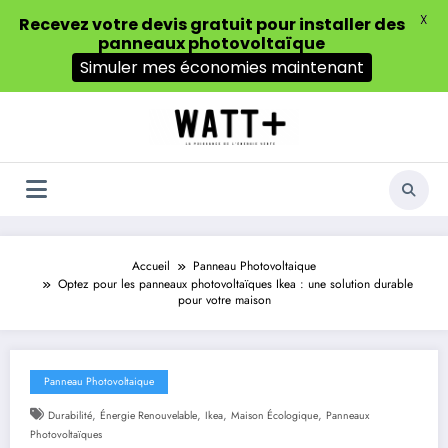
X
Recevez votre devis gratuit pour installer des
panneaux photovoltaïque
Simuler mes économies maintenant
Aller
au
contenu
Accueil
Panneau Photovoltaique
Optez pour les panneaux photovoltaïques Ikea : une solution durable
pour votre maison
Panneau Photovoltaique
,
,
,
,
Durabilité
Énergie Renouvelable
Ikea
Maison Écologique
Panneaux
Photovoltaïques