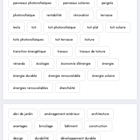
panneaux photovoltaïques
panneaux solaires
pergola
photovoltaïque
rentabilité
rénovation
terrasse
tesla
toit
toit photovoltaïque
toit plat
toit solaire
toits photovoltaïques
toit terrasse
toiture
transition énergétique
travaux
travaux de toiture
véranda
écologie
économie d'énergie
énergie
énergie durable
énergie renouvelable
énergie solaire
énergies renouvelables
étanchéité
abri de jardin
aménagement extérieur
architecture
avantages
bricolage
bâtiment
construction
design
durabilité
développement durable