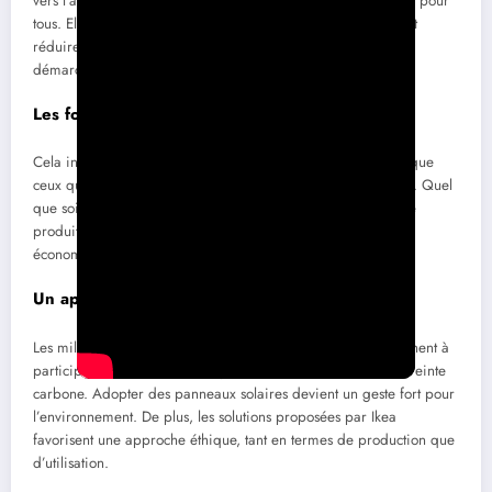
vers l’avenir et vise à démocratiser l’accès à l’énergie solaire pour
tous. Elle s’adresse principalement aux particuliers souhaitant
réduire leur consommation d’énergie tout en impliquant une
démarche responsable et durable.
Les foyers concernés
Cela inclut les propriétaires de maisons individuelles, ainsi que
ceux qui habitent dans des maisons de petite à grande taille. Quel
que soit le type de structure, un excédent d’énergie peut être
produit, et les familles peuvent bénéficier de significatives
économies sur leurs factures d’électricité.
Un appel à l’écologie
Les milliers de familles ayant adopté cette technologie cherchent à
participer à la transition énergétique en réduisant leur empreinte
carbone. Adopter des panneaux solaires devient un geste fort pour
l’environnement. De plus, les solutions proposées par Ikea
favorisent une approche éthique, tant en termes de production que
d’utilisation.