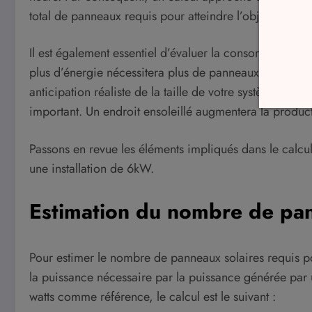
total de panneaux requis pour atteindre l’objectif de 
Il est également essentiel d’évaluer la consommation
plus d’énergie nécessitera plus de panneaux solaires
anticipation réaliste de la taille de votre système. D
important. Un endroit ensoleillé augmentera la produc
Passons en revue les éléments impliqués dans le calc
une installation de 6kW.
Estimation du nombre de pan
Pour estimer le nombre de panneaux solaires requis pou
la puissance nécessaire par la puissance générée par
watts comme référence, le calcul est le suivant :