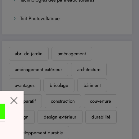
Toit Photovoltaïque
abri de jardin
aménagement
aménagement extérieur
architecture
avantages
bricolage
bâtiment
comparatif
construction
couverture
design
design extérieur
durabilité
développement durable