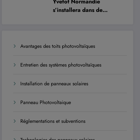
Yvetot Normandie
s’installera dans de
nouveaux locaux à
l’automne 2027 pour
améliorer le confort des
usagers et des agents
Avantages des toits photovoltaïques
Entretien des systèmes photovoltaïques
Installation de panneaux solaires
Panneau Photovoltaique
Réglementations et subventions
Technologies des panneaux solaires