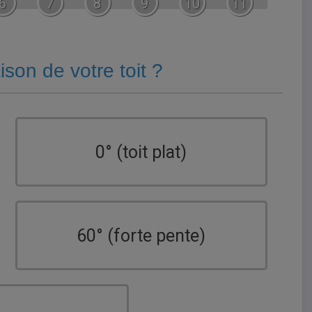
6
7
8
9
10
11
aison de votre toit ?
0° (toit plat)
60° (forte pente)