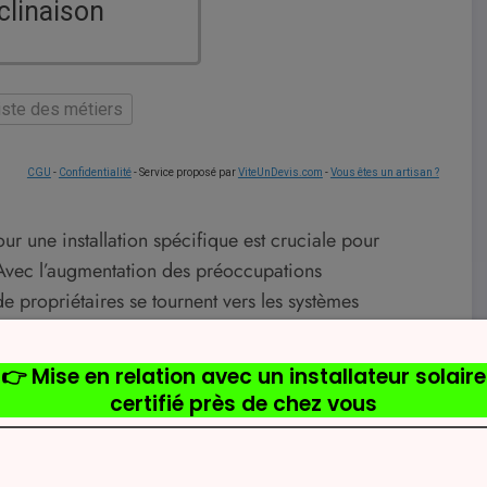
clinaison
liste des métiers
CGU
-
Confidentialité
- Service proposé par
ViteUnDevis.com
-
Vous êtes un artisan ?
r une installation spécifique est cruciale pour
 Avec l’augmentation des préoccupations
 propriétaires se tournent vers les systèmes
rs facteurs influencent le affichage du nombre de
us aider à mieux planifier votre projet solaire.
ndements en fonction de leur efficacité, généralement
u solaire standard génère entre 250 et 350 watts par
re en compte ce facteur clé pour déterminer le nombre