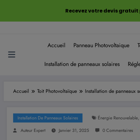
Aller
Recevez votre devis gratuit
au
contenu
Accueil
Panneau Photovoltaique
T
Installation de panneaux solaires
Régle
Accueil
Toit Photovoltaïque
Installation de panneaux s
Installation De Panneaux Solaires
Énergie Renouvelable
Auteur Expert
Janvier 31, 2025
0 Commentaires