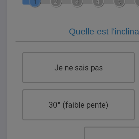
1
2
3
4
5
Quelle est l'inclin
Je ne sais pas
30° (faible pente)