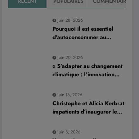
RÉCENT
POPULAIRES
COMMENTAIRE
juin 28, 2026
Pourquoi il est essentiel
d’autoconsommer au
minimum 70 % de sa
production d’électricité
juin 20, 2026
solaire : enjeux et solutions
« S’adapter au changement
pour le photovoltaïque
climatique : l’innovation
résidentiel
normande Aurys dévoile un
véhicule révolutionnaire »
juin 16, 2026
Christophe et Alicia Kerbrat
impatients d’inaugurer leur
nouveau complexe de padel
à Plourin-lès-Morlaix
juin 8, 2026