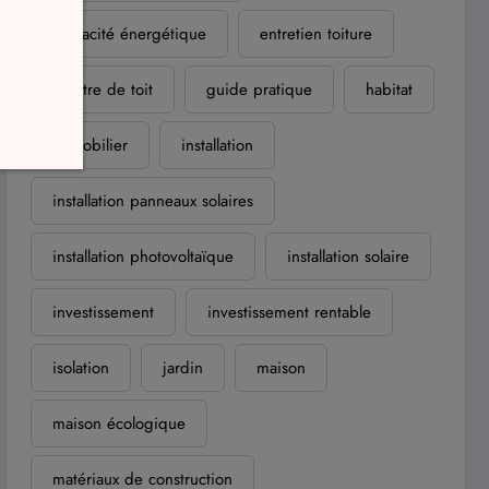
efficacité énergétique
entretien toiture
fenêtre de toit
guide pratique
habitat
immobilier
installation
installation panneaux solaires
installation photovoltaïque
installation solaire
investissement
investissement rentable
isolation
jardin
maison
maison écologique
matériaux de construction