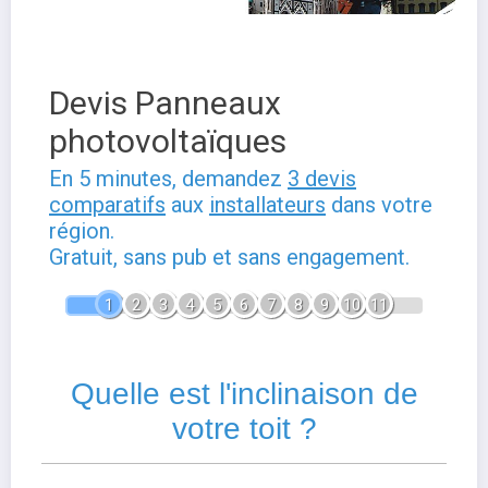
Devis Panneaux
photovoltaïques
En 5 minutes, demandez
3 devis
comparatifs
aux
installateurs
dans votre
région.
Gratuit, sans pub et sans engagement.
1
2
3
4
5
6
7
8
9
10
11
Quelle est l'inclinaison de
votre toit ?