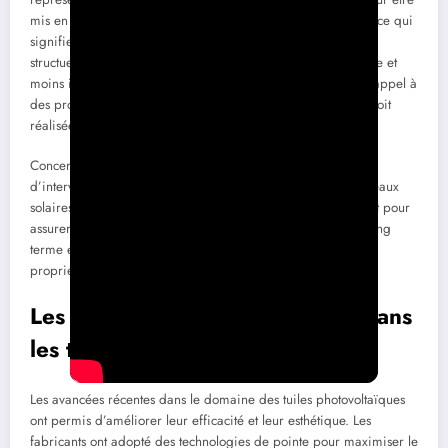
mis en place de manière similaire aux tuiles traditionnelles, ce qui
signifie que leur installation ne nécessite pas d’approches
structuelles complexes. Cela rend l’installation à la fois rapide et
moins intrusive pour la maison. Il est recommandé de faire appel à
des professionnels qualifiés pour garantir que l’intégration soit
réalisée correctement.
Concernant l’entretien, les tuiles solaires requièrent moins
d’interventions régulières comparées aux systèmes de panneaux
solaires. Un simple nettoyage de temps en temps est suffisant pour
assurer leur efficacité. Cette réduction de l’entretien sur le long
terme est un aspect non négligeable pour de nombreux
propriétaires.
Les innovations technologiques dans
les tuiles solaires
Les avancées récentes dans le domaine des tuiles photovoltaïques
ont permis d’améliorer leur efficacité et leur esthétique. Les
fabricants ont adopté des technologies de pointe pour maximiser le