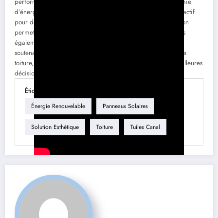
performance énergétique. Les bénéfices en termes d’économie
d’énergie, de durabilité, et d’esthétique en font un choix attractif
pour de nombreux propriétaires. Se tourner vers cette solution
permet non seulement de valoriser son bien immobilier mais
également de contribuer positivement à l’environnement en
soutenant une énergie renouvelable. Pour les futurs projets de
toiture, envisager les tuiles solaires pourrait être une des meilleures
décisions que vous puissiez entreprendre.
Étiquette
Énergie Renouvelable
Panneaux Solaires
Solution Esthétique
Toiture
Tuiles Canal