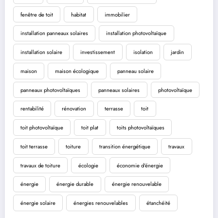
fenêtre de toit
habitat
immobilier
installation panneaux solaires
installation photovoltaïque
installation solaire
investissement
isolation
jardin
maison
maison écologique
panneau solaire
panneaux photovoltaïques
panneaux solaires
photovoltaïque
rentabilité
rénovation
terrasse
toit
toit photovoltaïque
toit plat
toits photovoltaïques
toit terrasse
toiture
transition énergétique
travaux
travaux de toiture
écologie
économie d'énergie
énergie
énergie durable
énergie renouvelable
énergie solaire
énergies renouvelables
étanchéité