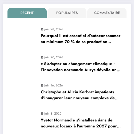
RÉCENT
POPULAIRES
COMMENTAIRE
juin 28, 2026
Pourquoi il est essentiel d’autoconsommer
au minimum 70 % de sa production
d’électricité solaire : enjeux et solutions
pour le photovoltaïque résidentiel
juin 20, 2026
« S’adapter au changement climatique :
l’innovation normande Aurys dévoile un
véhicule révolutionnaire »
juin 16, 2026
Christophe et Alicia Kerbrat impatients
d’inaugurer leur nouveau complexe de
padel à Plourin-lès-Morlaix
juin 8, 2026
Yvetot Normandie s’installera dans de
nouveaux locaux à l’automne 2027 pour
améliorer le confort des usagers et des