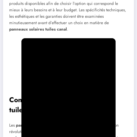
produits disponibles afin de choisir l’option qui correspond le
mieux à leurs besoins et à leur budget. Les spécificités techniques,
les esthétiques et les garanties doivent être examinées
minutieusement avant d’effectuer un choix en matière de
panneaux solaires tuiles canal
.
Conclusion sur l’intégration des
tuiles solaires
Les
panneaux solaires tuiles canal
représentent une solution
révolutionnaire pour ceux cherchant à allier esthétisme et