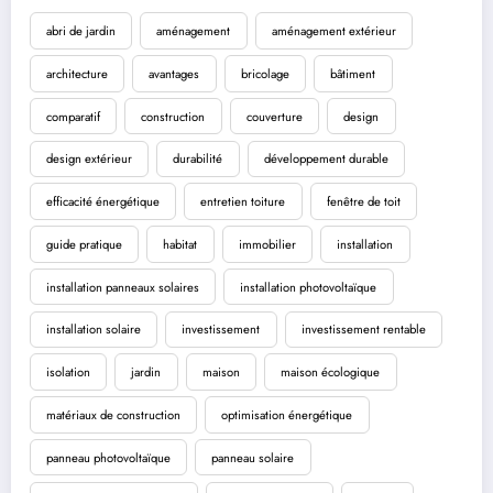
abri de jardin
aménagement
aménagement extérieur
architecture
avantages
bricolage
bâtiment
comparatif
construction
couverture
design
design extérieur
durabilité
développement durable
efficacité énergétique
entretien toiture
fenêtre de toit
guide pratique
habitat
immobilier
installation
installation panneaux solaires
installation photovoltaïque
installation solaire
investissement
investissement rentable
isolation
jardin
maison
maison écologique
matériaux de construction
optimisation énergétique
panneau photovoltaïque
panneau solaire