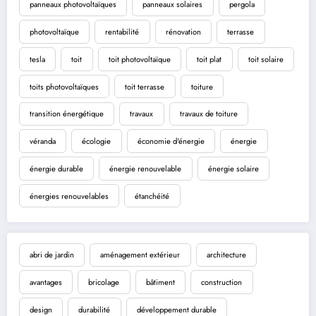
panneaux photovoltaïques
panneaux solaires
pergola
photovoltaïque
rentabilité
rénovation
terrasse
tesla
toit
toit photovoltaïque
toit plat
toit solaire
toits photovoltaïques
toit terrasse
toiture
transition énergétique
travaux
travaux de toiture
véranda
écologie
économie d'énergie
énergie
énergie durable
énergie renouvelable
énergie solaire
énergies renouvelables
étanchéité
abri de jardin
aménagement extérieur
architecture
avantages
bricolage
bâtiment
construction
design
durabilité
développement durable