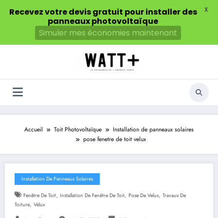
X
Recevez votre devis gratuit pour installer des
panneaux photovoltaïque
Simuler mes économies maintenant
Aller
au
contenu
Accueil
Toit Photovoltaïque
Installation de panneaux solaires
pose fenetre de toit velux
Installation De Panneaux Solaires
,
,
,
Fenêtre De Toit
Installation De Fenêtre De Toit
Pose De Velux
Travaux De
,
Toiture
Vélux