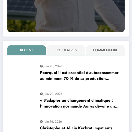
RÉCENT
POPULAIRES
COMMENTAIRE
juin 28, 2026
Pourquoi il est essentiel d’autoconsommer
au minimum 70 % de sa production
d’électricité solaire : enjeux et solutions
pour le photovoltaïque résidentiel
juin 20, 2026
« S’adapter au changement climatique :
l’innovation normande Aurys dévoile un
véhicule révolutionnaire »
juin 16, 2026
Christophe et Alicia Kerbrat impatients