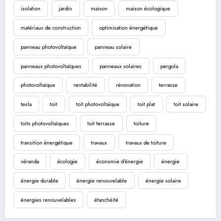
isolation
jardin
maison
maison écologique
matériaux de construction
optimisation énergétique
panneau photovoltaïque
panneau solaire
panneaux photovoltaïques
panneaux solaires
pergola
photovoltaïque
rentabilité
rénovation
terrasse
tesla
toit
toit photovoltaïque
toit plat
toit solaire
toits photovoltaïques
toit terrasse
toiture
transition énergétique
travaux
travaux de toiture
véranda
écologie
économie d'énergie
énergie
énergie durable
énergie renouvelable
énergie solaire
énergies renouvelables
étanchéité