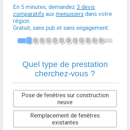
En 5 minutes, demandez
3 devis
comparatifs
aux
menuisiers
dans votre
région.
Gratuit, sans pub et sans engagement.
1
2
3
4
5
6
7
8
9
10
11
12
Quel type de prestation
cherchez-vous ?
Pose de fenêtres sur construction
neuve
Remplacement de fenêtres
existantes