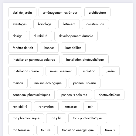
abri de jardin
aménagement extérieur
architecture
avantages
bricolage
bâtiment
construction
design
durabilité
développement durable
fenêtre de toit
habitat
immobilier
installation panneaux solaires
installation photovoltaïque
installation solaire
investissement
isolation
jardin
maison
maison écologique
panneau solaire
panneaux photovoltaïques
panneaux solaires
photovoltaïque
rentabilité
rénovation
terrasse
toit
toit photovoltaïque
toit plat
toits photovoltaïques
toit terrasse
toiture
transition énergétique
travaux