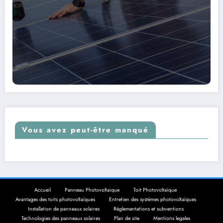
Vous avez peut-être manqué
Accueil
Panneau Photovoltaique
Toit Photovoltaïque
Avantages des toits photovoltaïques
Entretien des systèmes photovoltaïques
Installation de panneaux solaires
Réglementations et subventions
Technologies des panneaux solaires
Plan de site
Mentions legales