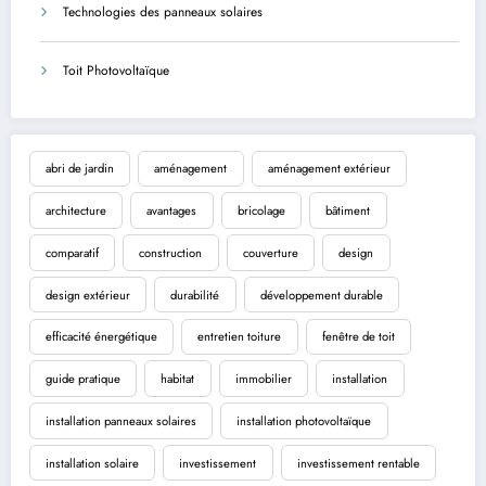
Technologies des panneaux solaires
Toit Photovoltaïque
abri de jardin
aménagement
aménagement extérieur
architecture
avantages
bricolage
bâtiment
comparatif
construction
couverture
design
design extérieur
durabilité
développement durable
efficacité énergétique
entretien toiture
fenêtre de toit
guide pratique
habitat
immobilier
installation
installation panneaux solaires
installation photovoltaïque
installation solaire
investissement
investissement rentable