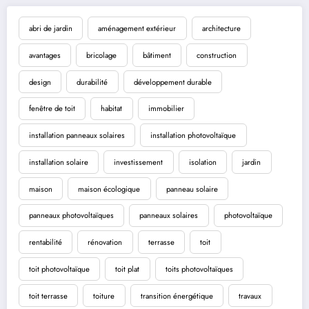
abri de jardin
aménagement extérieur
architecture
avantages
bricolage
bâtiment
construction
design
durabilité
développement durable
fenêtre de toit
habitat
immobilier
installation panneaux solaires
installation photovoltaïque
installation solaire
investissement
isolation
jardin
maison
maison écologique
panneau solaire
panneaux photovoltaïques
panneaux solaires
photovoltaïque
rentabilité
rénovation
terrasse
toit
toit photovoltaïque
toit plat
toits photovoltaïques
toit terrasse
toiture
transition énergétique
travaux