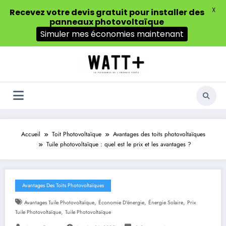
X
Recevez votre devis gratuit pour installer des
panneaux photovoltaïque
Simuler mes économies maintenant
Aller
au
contenu
Accueil
Toit Photovoltaïque
Avantages des toits photovoltaïques
Tuile photovoltaïque : quel est le prix et les avantages ?
Avantages Des Toits Photovoltaïques
,
,
,
Avantages Tuile Photovoltaïque
Économie D'énergie
Énergie Solaire
Prix
,
Tuile Photovoltaïque
Tuile Photovoltaïque