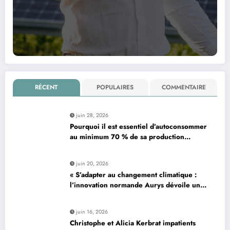
RÉCENT
POPULAIRES
COMMENTAIRE
juin 28, 2026
Pourquoi il est essentiel d’autoconsommer
au minimum 70 % de sa production
d’électricité solaire : enjeux et solutions
pour le photovoltaïque résidentiel
juin 20, 2026
« S’adapter au changement climatique :
l’innovation normande Aurys dévoile un
véhicule révolutionnaire »
juin 16, 2026
Christophe et Alicia Kerbrat impatients