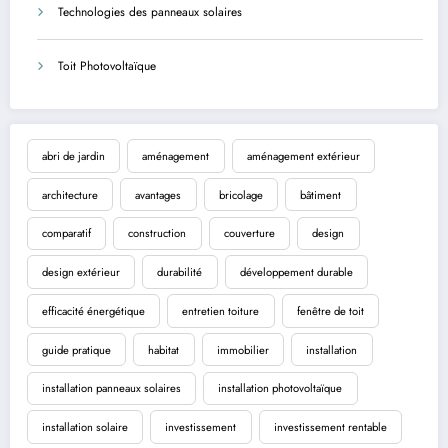
Technologies des panneaux solaires
Toit Photovoltaïque
abri de jardin
aménagement
aménagement extérieur
architecture
avantages
bricolage
bâtiment
comparatif
construction
couverture
design
design extérieur
durabilité
développement durable
efficacité énergétique
entretien toiture
fenêtre de toit
guide pratique
habitat
immobilier
installation
installation panneaux solaires
installation photovoltaïque
installation solaire
investissement
investissement rentable