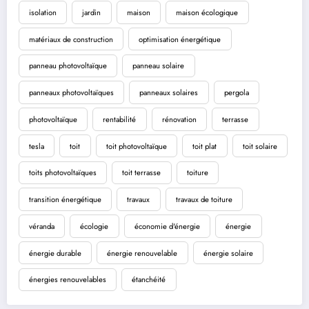
isolation
jardin
maison
maison écologique
matériaux de construction
optimisation énergétique
panneau photovoltaïque
panneau solaire
panneaux photovoltaïques
panneaux solaires
pergola
photovoltaïque
rentabilité
rénovation
terrasse
tesla
toit
toit photovoltaïque
toit plat
toit solaire
toits photovoltaïques
toit terrasse
toiture
transition énergétique
travaux
travaux de toiture
véranda
écologie
économie d'énergie
énergie
énergie durable
énergie renouvelable
énergie solaire
énergies renouvelables
étanchéité