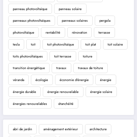
panneau photovoltaïque
panneau solaire
panneaux photovoltaïques
panneaux solaires
pergola
photovoltaïque
rentabilité
rénovation
terrasse
tesla
toit
toit photovoltaïque
toit plat
toit solaire
toits photovoltaïques
toit terrasse
toiture
transition énergétique
travaux
travaux de toiture
véranda
écologie
économie d'énergie
énergie
énergie durable
énergie renouvelable
énergie solaire
énergies renouvelables
étanchéité
abri de jardin
aménagement extérieur
architecture