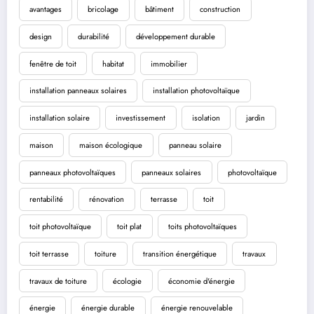
avantages
bricolage
bâtiment
construction
design
durabilité
développement durable
fenêtre de toit
habitat
immobilier
installation panneaux solaires
installation photovoltaïque
installation solaire
investissement
isolation
jardin
maison
maison écologique
panneau solaire
panneaux photovoltaïques
panneaux solaires
photovoltaïque
rentabilité
rénovation
terrasse
toit
toit photovoltaïque
toit plat
toits photovoltaïques
toit terrasse
toiture
transition énergétique
travaux
travaux de toiture
écologie
économie d'énergie
énergie
énergie durable
énergie renouvelable