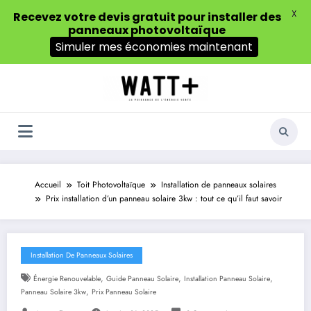
X
Recevez votre devis gratuit pour installer des
panneaux photovoltaïque
Simuler mes économies maintenant
Aller
au
contenu
Accueil
Toit Photovoltaïque
Installation de panneaux solaires
Prix installation d’un panneau solaire 3kw : tout ce qu’il faut savoir
Installation De Panneaux Solaires
,
,
,
Énergie Renouvelable
Guide Panneau Solaire
Installation Panneau Solaire
,
Panneau Solaire 3kw
Prix Panneau Solaire