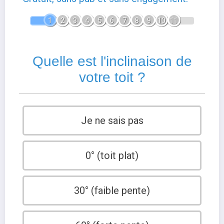
1
2
3
4
5
6
7
8
9
10
11
Quelle est l'inclinaison de
votre toit ?
Je ne sais pas
0° (toit plat)
30° (faible pente)