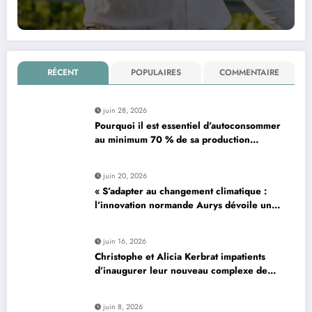
RÉCENT
POPULAIRES
COMMENTAIRE
juin 28, 2026
Pourquoi il est essentiel d’autoconsommer
au minimum 70 % de sa production
d’électricité solaire : enjeux et solutions
pour le photovoltaïque résidentiel
juin 20, 2026
« S’adapter au changement climatique :
l’innovation normande Aurys dévoile un
véhicule révolutionnaire »
juin 16, 2026
Christophe et Alicia Kerbrat impatients
d’inaugurer leur nouveau complexe de
padel à Plourin-lès-Morlaix
juin 8, 2026