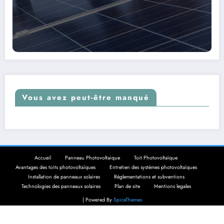
Vous avez peut-être manqué
Accueil
Panneau Photovoltaique
Toit Photovoltaïque
Avantages des toits photovoltaïques
Entretien des systèmes photovoltaïques
Installation de panneaux solaires
Réglementations et subventions
Technologies des panneaux solaires
Plan de site
Mentions legales
| Powered By
SpiceThemes
Panneau Photovoltaique Solaire Pro
4.9
(98%)
21406
votes