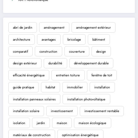
abri de jardin
aménagement
aménagement extérieur
architecture
avantages
bricolage
bâtiment
comparatif
construction
couverture
design
design extérieur
durabilité
développement durable
efficacité énergétique
entretien toiture
fenêtre de toit
guide pratique
habitat
immobilier
installation
installation panneaux solaires
installation photovoltaïque
installation solaire
investissement
investissement rentable
isolation
jardin
maison
maison écologique
matériaux de construction
optimisation énergétique