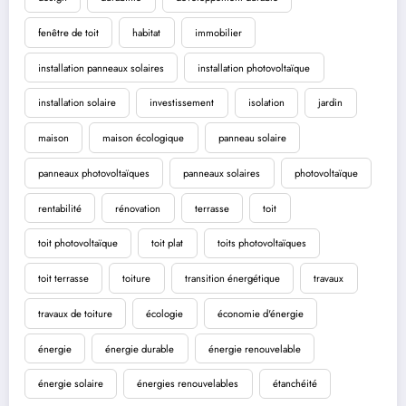
fenêtre de toit
habitat
immobilier
installation panneaux solaires
installation photovoltaïque
installation solaire
investissement
isolation
jardin
maison
maison écologique
panneau solaire
panneaux photovoltaïques
panneaux solaires
photovoltaïque
rentabilité
rénovation
terrasse
toit
toit photovoltaïque
toit plat
toits photovoltaïques
toit terrasse
toiture
transition énergétique
travaux
travaux de toiture
écologie
économie d'énergie
énergie
énergie durable
énergie renouvelable
énergie solaire
énergies renouvelables
étanchéité