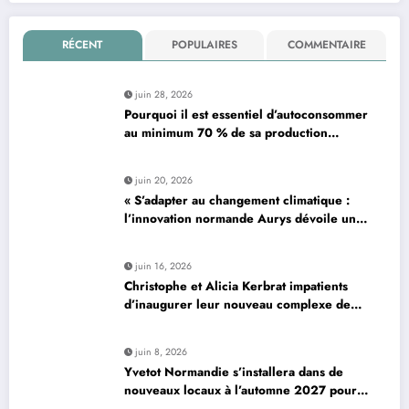
RÉCENT
POPULAIRES
COMMENTAIRE
juin 28, 2026
Pourquoi il est essentiel d’autoconsommer
au minimum 70 % de sa production
d’électricité solaire : enjeux et solutions
pour le photovoltaïque résidentiel
juin 20, 2026
« S’adapter au changement climatique :
l’innovation normande Aurys dévoile un
véhicule révolutionnaire »
juin 16, 2026
Christophe et Alicia Kerbrat impatients
d’inaugurer leur nouveau complexe de
padel à Plourin-lès-Morlaix
juin 8, 2026
Yvetot Normandie s’installera dans de
nouveaux locaux à l’automne 2027 pour
améliorer le confort des usagers et des