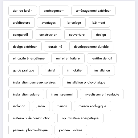
abri de jardin
aménagement
aménagement extérieur
architecture
avantages
bricolage
bâtiment
comparatif
construction
couverture
design
design extérieur
durabilité
développement durable
efficacité énergétique
entretien toiture
fenêtre de toit
guide pratique
habitat
immobilier
installation
installation panneaux solaires
installation photovoltaïque
installation solaire
investissement
investissement rentable
isolation
jardin
maison
maison écologique
matériaux de construction
optimisation énergétique
panneau photovoltaïque
panneau solaire