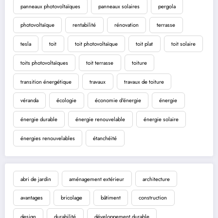
panneaux photovoltaïques
panneaux solaires
pergola
photovoltaïque
rentabilité
rénovation
terrasse
tesla
toit
toit photovoltaïque
toit plat
toit solaire
toits photovoltaïques
toit terrasse
toiture
transition énergétique
travaux
travaux de toiture
véranda
écologie
économie d'énergie
énergie
énergie durable
énergie renouvelable
énergie solaire
énergies renouvelables
étanchéité
abri de jardin
aménagement extérieur
architecture
avantages
bricolage
bâtiment
construction
design
durabilité
développement durable