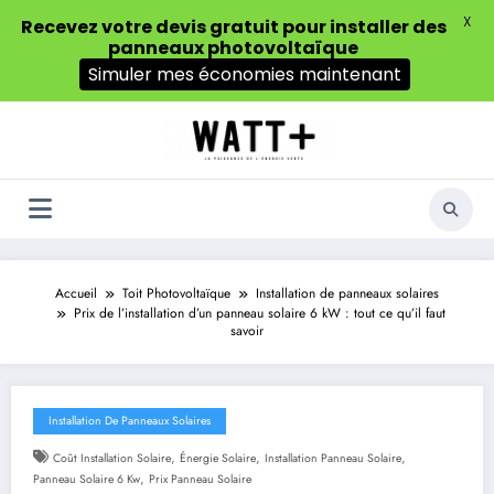
X
Recevez votre devis gratuit pour installer des
panneaux photovoltaïque
Simuler mes économies maintenant
Aller
au
contenu
Accueil
Toit Photovoltaïque
Installation de panneaux solaires
Prix de l’installation d’un panneau solaire 6 kW : tout ce qu’il faut
savoir
Installation De Panneaux Solaires
,
,
,
Coût Installation Solaire
Énergie Solaire
Installation Panneau Solaire
,
Panneau Solaire 6 Kw
Prix Panneau Solaire