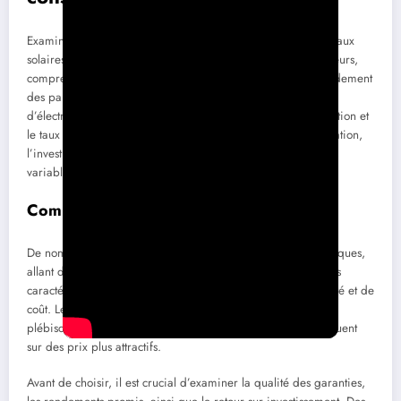
Examinons la rentabilité d’un investissement dans des panneaux
solaires de 6 kW. Cette rentabilité dépend de plusieurs facteurs,
comprenant le coût de l’électricité, l’ensoleillement, et le rendement
des panneaux. En moyenne, une économie sur la facture
d’électricité peut atteindre 700 € par an, selon la consommation et
le taux d’ensoleillement. En tenant compte des coûts d’installation,
l’investissement peut s’amortir en 6 à 10 ans, en fonction des
variables citées.
Comparer les systèmes et les marques
De nombreuses marques proposent des systèmes photovoltaïques,
allant de Systovi à Voltec Solar. Chaque marque présente des
caractéristiques différentes en termes de garantie, d’efficacité et de
coût. Les fabricants français, comme Systovi, sont souvent
plébiscités pour leur qualité, tandis que d’autres marques jouent
sur des prix plus attractifs.
Avant de choisir, il est crucial d’examiner la qualité des garanties,