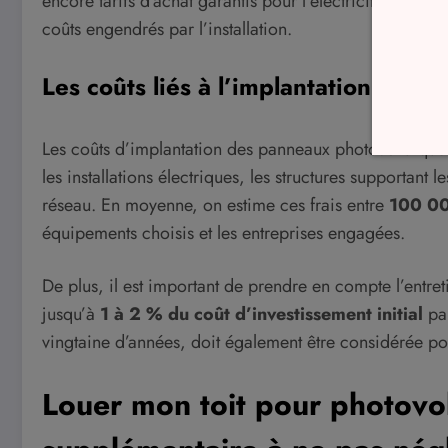
encore tarifs d’achat garantis pour l’électricité produ
coûts engendrés par l’installation.
Les coûts liés à l’implantation des 
Les coûts d’implantation des panneaux photovoltaïques
les installations électriques, les structures supportant
réseau. En moyenne, on estime ces frais entre
100 00
équipements choisis et les entreprises engagées.
De plus, il est important de prendre en compte l’entre
jusqu’à
1 à 2 % du coût d’investissement initial
par
vingtaine d’années, doit également être considérée pou
Louer mon toit pour photovol