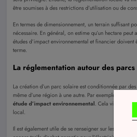
être soumises à des restrictions d’utilisation ou de con
En termes de dimensionnement, un terrain suffisant pou
nécessaire. En général, on estime qu’un hectare peut a
études d’impact environnemental et financier doivent êt
terme.
La réglementation autour des parcs
La création d’un parc solaire est conditionnée par des
même d’une région à une autre. Par exemple, en France,
étude d’impact environnemental
. Cela vise à défini
local.
Il est également utile de se renseigner sur les aides f