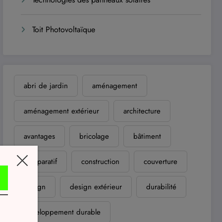
Toit Photovoltaïque
abri de jardin
aménagement
aménagement extérieur
architecture
avantages
bricolage
bâtiment
comparatif
construction
couverture
design
design extérieur
durabilité
développement durable