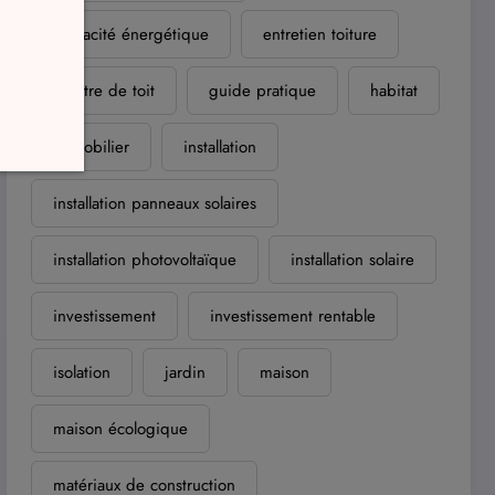
efficacité énergétique
entretien toiture
fenêtre de toit
guide pratique
habitat
immobilier
installation
installation panneaux solaires
installation photovoltaïque
installation solaire
investissement
investissement rentable
isolation
jardin
maison
maison écologique
matériaux de construction