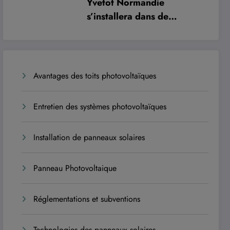
Yvetot Normandie
s’installera dans de
nouveaux locaux à
l’automne 2027 pour
améliorer le confort des
usagers et des agents
Avantages des toits photovoltaïques
Entretien des systèmes photovoltaïques
Installation de panneaux solaires
Panneau Photovoltaique
Réglementations et subventions
Technologies des panneaux solaires