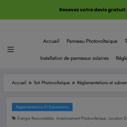
Aller
Recevez votre devis gratuit
au
contenu
Accueil
Panneau Photovoltaique
T
Installation de panneaux solaires
Régle
Accueil
Toit Photovoltaïque
Réglementations et subven
Réglementations Et Subventions
,
,
Énergie Renouvelable
Investissement Photovoltaïque
Location D