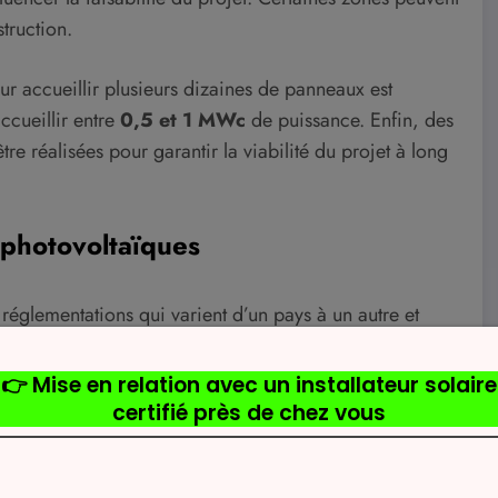
struction.
r accueillir plusieurs dizaines de panneaux est
ccueillir entre
0,5 et 1 MWc
de puissance. Enfin, des
re réalisées pour garantir la viabilité du projet à long
 photovoltaïques
 réglementations qui varient d’un pays à un autre et
 un projet d’une certaine taille doit être soumis à une
r les effets potentiels de l’installation sur l’écosystème
inancières disponibles : subventions, crédits d’impôt ou