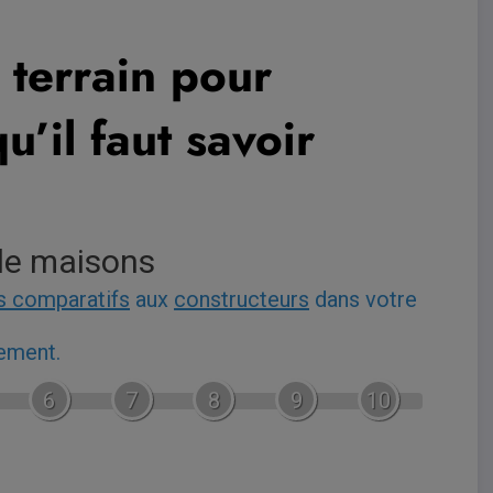
 terrain pour
u’il faut savoir
de maisons
s comparatifs
aux
constructeurs
dans votre
gement.
6
7
8
9
10