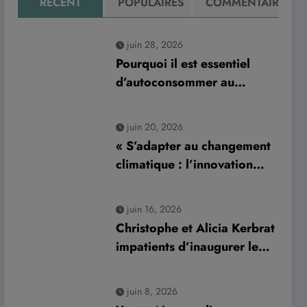
RÉCENT
POPULAIRES
COMMENTAIRE
juin 28, 2026
Pourquoi il est essentiel
d’autoconsommer au
minimum 70 % de sa
production d’électricité
juin 20, 2026
solaire : enjeux et solutions
« S’adapter au changement
pour le photovoltaïque
climatique : l’innovation
résidentiel
normande Aurys dévoile un
véhicule révolutionnaire »
juin 16, 2026
Christophe et Alicia Kerbrat
impatients d’inaugurer leur
nouveau complexe de padel
à Plourin-lès-Morlaix
juin 8, 2026