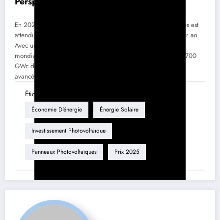
Perspectives de croissance
En 2025, une croissance significative des installations solaires est
attendue, avec des prévisions de croissance de 10 à 15 % par an.
Avec une demande accrue pour l’énergie solaire, le marché
mondial des panneaux photovoltaïques devrait dépasser les 700
GWc de capacité. Les investissements dans des technologies
avancées seront cruciaux pour soutenir cette croissance.
Étiquette
Économie D'énergie
Énergie Solaire
Investissement Photovoltaïque
Panneaux Photovoltaïques
Prix 2025