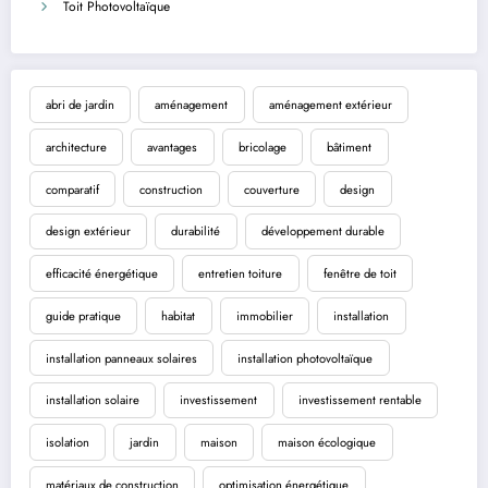
Toit Photovoltaïque
abri de jardin
aménagement
aménagement extérieur
architecture
avantages
bricolage
bâtiment
comparatif
construction
couverture
design
design extérieur
durabilité
développement durable
efficacité énergétique
entretien toiture
fenêtre de toit
guide pratique
habitat
immobilier
installation
installation panneaux solaires
installation photovoltaïque
installation solaire
investissement
investissement rentable
isolation
jardin
maison
maison écologique
matériaux de construction
optimisation énergétique