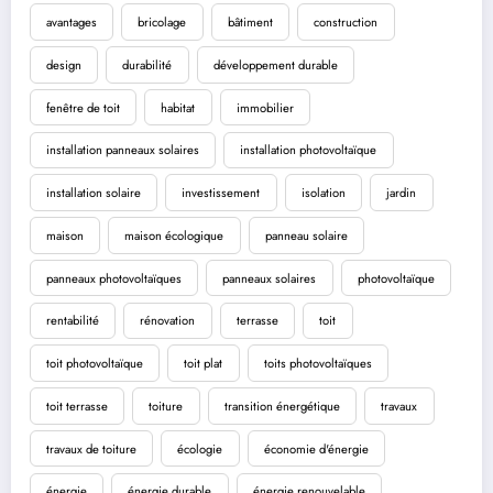
avantages
bricolage
bâtiment
construction
design
durabilité
développement durable
fenêtre de toit
habitat
immobilier
installation panneaux solaires
installation photovoltaïque
installation solaire
investissement
isolation
jardin
maison
maison écologique
panneau solaire
panneaux photovoltaïques
panneaux solaires
photovoltaïque
rentabilité
rénovation
terrasse
toit
toit photovoltaïque
toit plat
toits photovoltaïques
toit terrasse
toiture
transition énergétique
travaux
travaux de toiture
écologie
économie d'énergie
énergie
énergie durable
énergie renouvelable