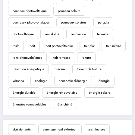
panneau photovoltaïque
panneau solaire
panneaux photovoltaïques
panneaux solaires
pergola
photovoltaïque
rentabilité
rénovation
terrasse
tesla
toit
toit photovoltaïque
toit plat
toit solaire
toits photovoltaïques
toit terrasse
toiture
transition énergétique
travaux
travaux de toiture
véranda
écologie
économie d'énergie
énergie
énergie durable
énergie renouvelable
énergie solaire
énergies renouvelables
étanchéité
abri de jardin
aménagement extérieur
architecture