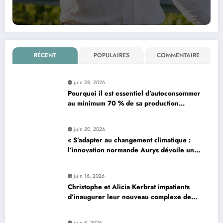
RÉCENT
POPULAIRES
COMMENTAIRE
juin 28, 2026
Pourquoi il est essentiel d’autoconsommer
au minimum 70 % de sa production
d’électricité solaire : enjeux et solutions
pour le photovoltaïque résidentiel
juin 20, 2026
« S’adapter au changement climatique :
l’innovation normande Aurys dévoile un
véhicule révolutionnaire »
juin 16, 2026
Christophe et Alicia Kerbrat impatients
d’inaugurer leur nouveau complexe de
padel à Plourin-lès-Morlaix
juin 8, 2026