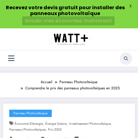
X
Recevez votre devis gratuit pour installer des
panneaux photovoltaïque
Simuler mes économies maintenant
Aller
au
contenu
Accueil
Panneau Photovoltaique
Comprendre le prix des panneaux photovoltaïques en 2025
Panneau Photovoltaique
,
,
,
Économie D'énergie
Énergie Solaire
Investissement Photovoltaïque
,
Panneaux Photovoltaïques
Prix 2025