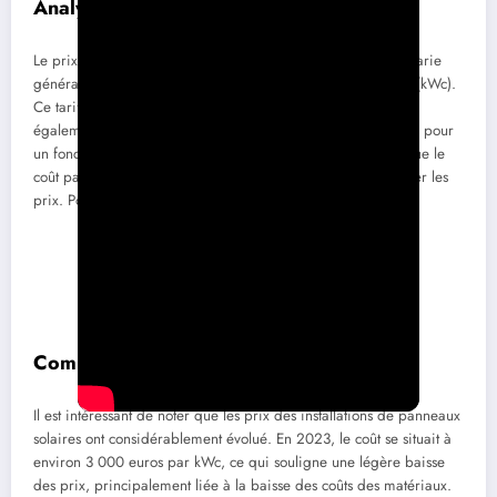
Analyse des prix en 2025
Le prix moyen d’installation des panneaux photovoltaïques varie
généralement entre 2 000 et 3 500 euros par kilowatt-crête (kWc).
Ce tarif inclut non seulement les panneaux eux-mêmes, mais
également l’onduleur et l’ensemble des câblages nécessaires pour
un fonctionnement optimal. Il est essentiel de comprendre que le
coût par watt-crête est un indicateur fondamental pour évaluer les
prix. Pour plus de détails, vous pouvez visiter
ce site
.
Comparaison avec les prix précédents
Il est intéressant de noter que les prix des installations de panneaux
solaires ont considérablement évolué. En 2023, le coût se situait à
environ 3 000 euros par kWc, ce qui souligne une légère baisse
des prix, principalement liée à la baisse des coûts des matériaux.