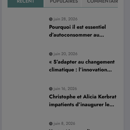
RÉCENT
POPULAIRES
COMMENTAIRE
juin 28, 2026
Pourquoi il est essentiel
d’autoconsommer au
minimum 70 % de sa
production d’électricité
juin 20, 2026
solaire : enjeux et solutions
« S’adapter au changement
pour le photovoltaïque
climatique : l’innovation
résidentiel
normande Aurys dévoile un
véhicule révolutionnaire »
juin 16, 2026
Christophe et Alicia Kerbrat
impatients d’inaugurer leur
nouveau complexe de padel
à Plourin-lès-Morlaix
juin 8, 2026