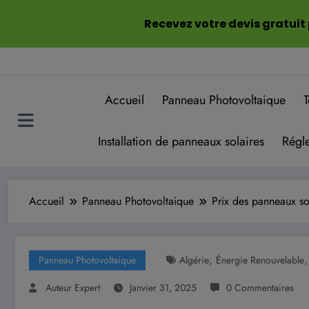
Aller
Recevez votre devis gratuit
au
contenu
Accueil
Panneau Photovoltaique
T
Installation de panneaux solaires
Régle
Accueil
Panneau Photovoltaique
Prix des panneaux s
,
Panneau Photovoltaique
Algérie
Énergie Renouvelable
Auteur Expert
Janvier 31, 2025
0 Commentaires