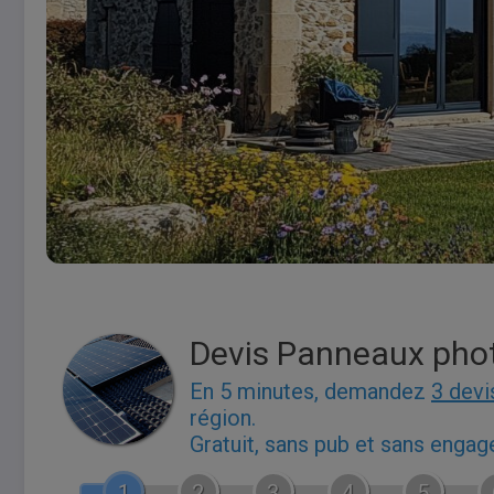
Devis Panneaux pho
En 5 minutes, demandez
3 devi
région.
Gratuit, sans pub et sans enga
1
2
3
4
5