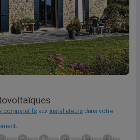
tovoltaïques
s comparatifs
aux
installateurs
dans votre
gement.
6
7
8
9
10
11