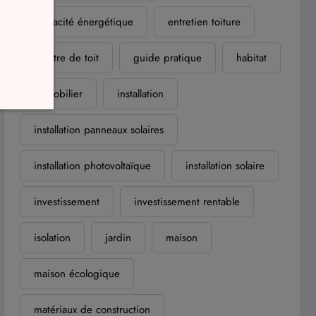
efficacité énergétique
entretien toiture
fenêtre de toit
guide pratique
habitat
immobilier
installation
installation panneaux solaires
installation photovoltaïque
installation solaire
investissement
investissement rentable
isolation
jardin
maison
maison écologique
matériaux de construction