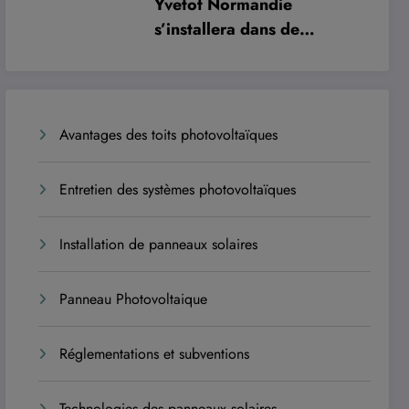
Yvetot Normandie
s’installera dans de
nouveaux locaux à
l’automne 2027 pour
améliorer le confort des
usagers et des agents
Avantages des toits photovoltaïques
Entretien des systèmes photovoltaïques
Installation de panneaux solaires
Panneau Photovoltaique
Réglementations et subventions
Technologies des panneaux solaires