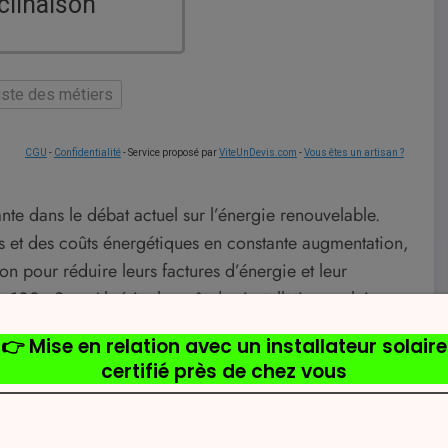
clinaison
liste des métiers
CGU
-
Confidentialité
- Service proposé par
ViteUnDevis.com
-
Vous êtes un artisan ?
e dans le débat actuel sur l’énergie renouvelable.
 et des coûts énergétiques en constante augmentation,
on pour réduire leurs factures d’énergie et leur
 100m2 en Algérie, le coût des installations solaires
bénéfices à long terme sont indéniables.
ents types de maisons et la manière dont ils contribuent
oix éclairé.