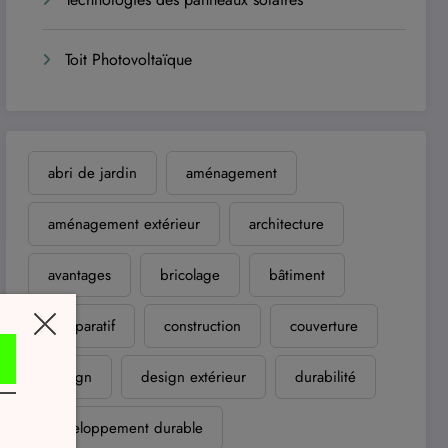
Toit Photovoltaïque
abri de jardin
aménagement
aménagement extérieur
architecture
avantages
bricolage
bâtiment
comparatif
construction
couverture
design
design extérieur
durabilité
développement durable