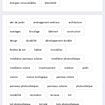
énergies renouvelables
étanchéité
abri de jardin
aménagement extérieur
architecture
avantages
bricolage
bâtiment
construction
design
durabilité
développement durable
fenêtre de toit
habitat
immobilier
installation panneaux solaires
installation photovoltaïque
installation solaire
investissement
isolation
jardin
maison
maison écologique
panneau solaire
panneaux photovoltaïques
panneaux solaires
photovoltaïque
rentabilité
rénovation
terrasse
toit
toit photovoltaïque
toit plat
toits photovoltaïques