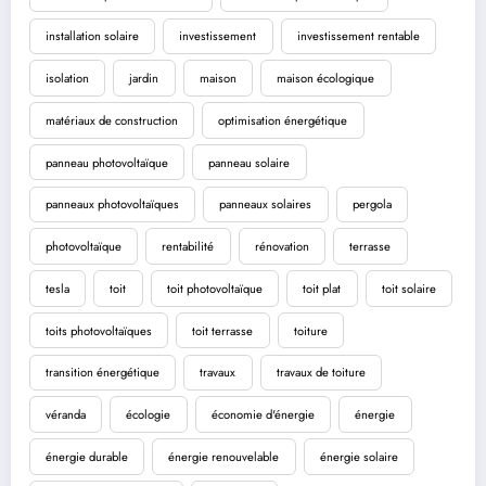
installation solaire
investissement
investissement rentable
isolation
jardin
maison
maison écologique
matériaux de construction
optimisation énergétique
panneau photovoltaïque
panneau solaire
panneaux photovoltaïques
panneaux solaires
pergola
photovoltaïque
rentabilité
rénovation
terrasse
tesla
toit
toit photovoltaïque
toit plat
toit solaire
toits photovoltaïques
toit terrasse
toiture
transition énergétique
travaux
travaux de toiture
véranda
écologie
économie d'énergie
énergie
énergie durable
énergie renouvelable
énergie solaire