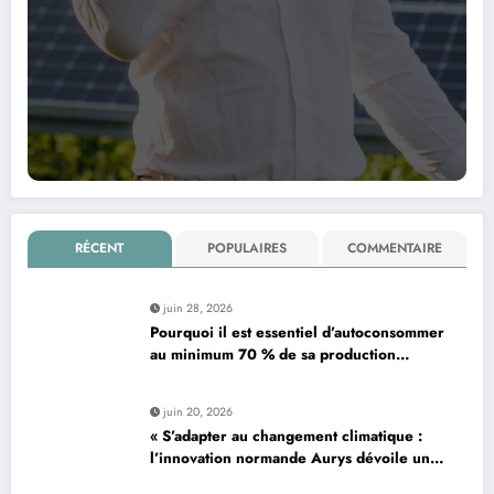
RÉCENT
POPULAIRES
COMMENTAIRE
juin 28, 2026
Pourquoi il est essentiel d’autoconsommer
au minimum 70 % de sa production
d’électricité solaire : enjeux et solutions
pour le photovoltaïque résidentiel
juin 20, 2026
« S’adapter au changement climatique :
l’innovation normande Aurys dévoile un
véhicule révolutionnaire »