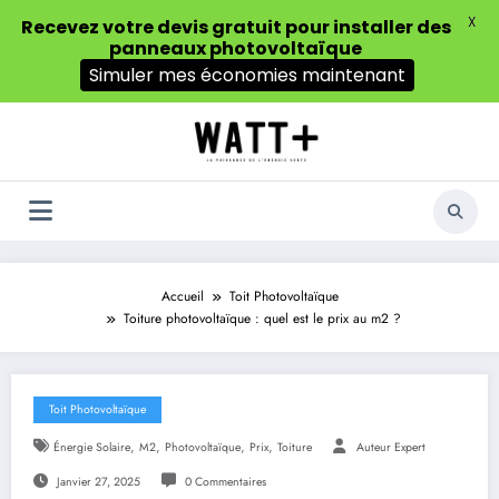
X
Recevez votre devis gratuit pour installer des
panneaux photovoltaïque
Simuler mes économies maintenant
Aller
au
contenu
Accueil
Toit Photovoltaïque
Toiture photovoltaïque : quel est le prix au m2 ?
Toit Photovoltaïque
,
,
,
,
Énergie Solaire
M2
Photovoltaïque
Prix
Toiture
Auteur Expert
Janvier 27, 2025
0 Commentaires