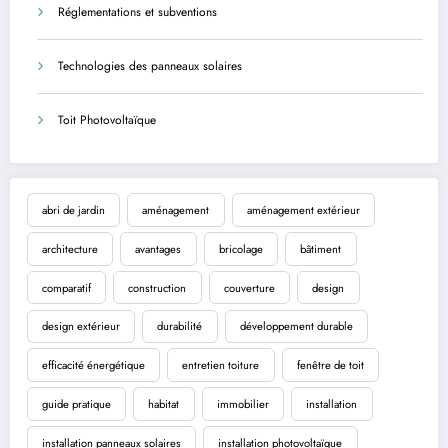
Réglementations et subventions
Technologies des panneaux solaires
Toit Photovoltaïque
abri de jardin
aménagement
aménagement extérieur
architecture
avantages
bricolage
bâtiment
comparatif
construction
couverture
design
design extérieur
durabilité
développement durable
efficacité énergétique
entretien toiture
fenêtre de toit
guide pratique
habitat
immobilier
installation
installation panneaux solaires
installation photovoltaïque