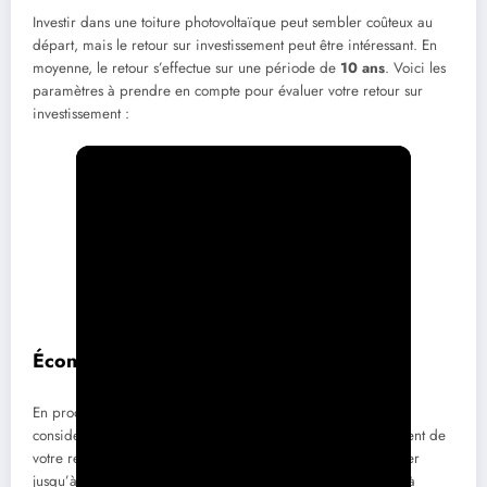
Investir dans une toiture photovoltaïque peut sembler coûteux au
départ, mais le retour sur investissement peut être intéressant. En
moyenne, le retour s’effectue sur une période de
10 ans
. Voici les
paramètres à prendre en compte pour évaluer votre retour sur
investissement :
Économies sur les factures d’énergie
En produisant votre propre électricité, vous pouvez réduire
considérablement vos factures d’énergie. Selon l’ensoleillement de
votre région et votre consommation, il est possible d’épargner
jusqu’à
70 %
sur vos factures d’électricité, ce qui contribue à