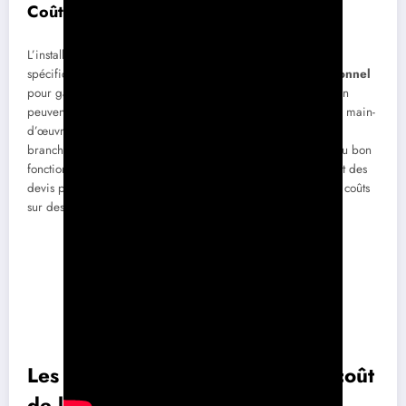
Coûts d’installation et main-d’œuvre
L’installation des panneaux solaires nécessite un savoir-faire
spécifique. Il est recommandé de faire appel à un
professionnel
pour garantir la qualité de l’installation. Les frais d’installation
peuvent représenter entre
15 % et 20 %
du coût total. Cette main-
d’œuvre inclut le temps d’installation, mais également les
branchements et les raccordements électriques nécessaires au bon
fonctionnement de votre système. Plusieurs artisans proposent des
devis personnalisés, et vous pouvez également comparer les coûts
sur des plateformes comme
Solaire Pro
.
Les subventions pour réduire le coût
de l’installation