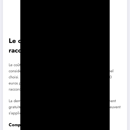
Le coût d’installation et de
raccordement
Le coût du raccordement au tableau électrique peut varier
considérablement selon le type d’installation et le professionnel
choisi. En général, les tarifs peuvent varier entre 800 et 2000
euros pour un réseau domestique, selon la complexité du
raccordement et la nécessité de travaux supplémentaires.
La demande de branchement auprès d’Enedis est généralement
gratuite pour les installations de petite taille, mais des frais peuvent
s’appliquer si des travaux d’adaptation sont nécessaires.
Comparaison des devis