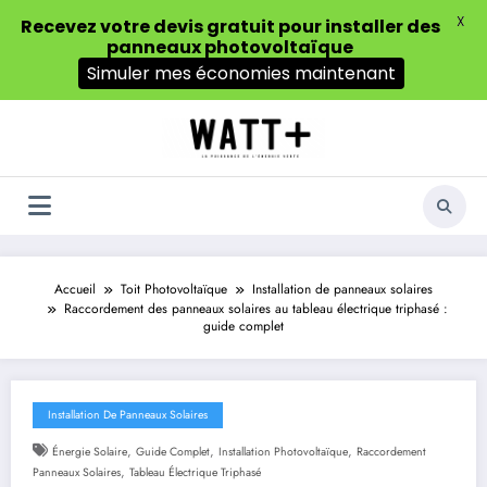
X
Recevez votre devis gratuit pour installer des
panneaux photovoltaïque
Simuler mes économies maintenant
Aller
au
contenu
Accueil
Toit Photovoltaïque
Installation de panneaux solaires
Raccordement des panneaux solaires au tableau électrique triphasé :
guide complet
Installation De Panneaux Solaires
,
,
,
Énergie Solaire
Guide Complet
Installation Photovoltaïque
Raccordement
,
Panneaux Solaires
Tableau Électrique Triphasé