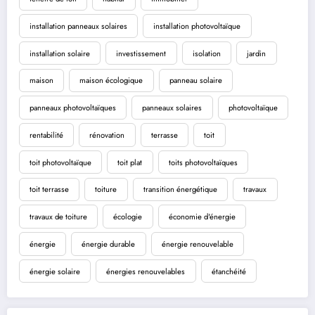
installation panneaux solaires
installation photovoltaïque
installation solaire
investissement
isolation
jardin
maison
maison écologique
panneau solaire
panneaux photovoltaïques
panneaux solaires
photovoltaïque
rentabilité
rénovation
terrasse
toit
toit photovoltaïque
toit plat
toits photovoltaïques
toit terrasse
toiture
transition énergétique
travaux
travaux de toiture
écologie
économie d'énergie
énergie
énergie durable
énergie renouvelable
énergie solaire
énergies renouvelables
étanchéité