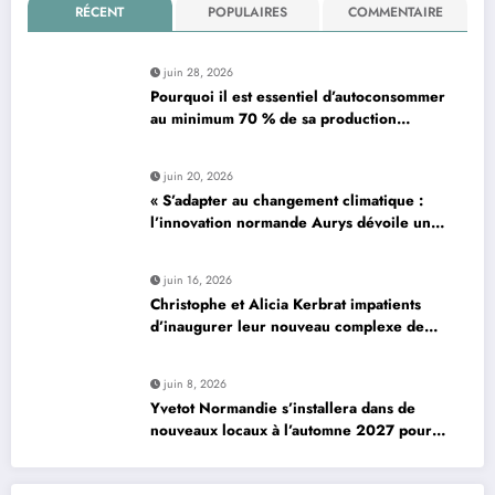
RÉCENT
POPULAIRES
COMMENTAIRE
juin 28, 2026
Pourquoi il est essentiel d’autoconsommer
au minimum 70 % de sa production
d’électricité solaire : enjeux et solutions
pour le photovoltaïque résidentiel
juin 20, 2026
« S’adapter au changement climatique :
l’innovation normande Aurys dévoile un
véhicule révolutionnaire »
juin 16, 2026
Christophe et Alicia Kerbrat impatients
d’inaugurer leur nouveau complexe de
padel à Plourin-lès-Morlaix
juin 8, 2026
Yvetot Normandie s’installera dans de
nouveaux locaux à l’automne 2027 pour
améliorer le confort des usagers et des
agents