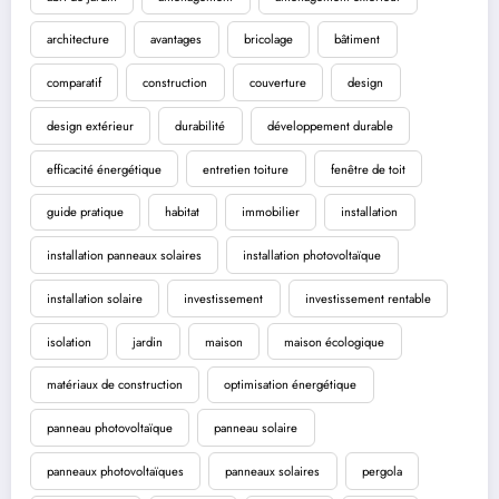
architecture
avantages
bricolage
bâtiment
comparatif
construction
couverture
design
design extérieur
durabilité
développement durable
efficacité énergétique
entretien toiture
fenêtre de toit
guide pratique
habitat
immobilier
installation
installation panneaux solaires
installation photovoltaïque
installation solaire
investissement
investissement rentable
isolation
jardin
maison
maison écologique
matériaux de construction
optimisation énergétique
panneau photovoltaïque
panneau solaire
panneaux photovoltaïques
panneaux solaires
pergola