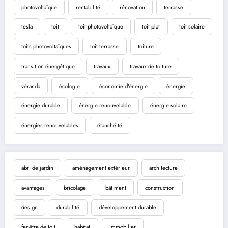
photovoltaïque
rentabilité
rénovation
terrasse
tesla
toit
toit photovoltaïque
toit plat
toit solaire
toits photovoltaïques
toit terrasse
toiture
transition énergétique
travaux
travaux de toiture
véranda
écologie
économie d'énergie
énergie
énergie durable
énergie renouvelable
énergie solaire
énergies renouvelables
étanchéité
abri de jardin
aménagement extérieur
architecture
avantages
bricolage
bâtiment
construction
design
durabilité
développement durable
fenêtre de toit
habitat
immobilier