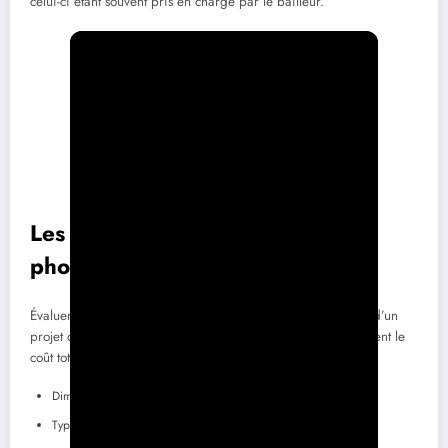
celui-ci étant souvent pris en charge par le bailleur.
Les coûts associés à un hangar
photovoltaïque
Évaluer les coûts est essentiel pour déterminer la rentabilité d’un
projet de hangar photovoltaïque. Différents facteurs influencent le
coût total :
Dimensions du hangar
Type de panneaux solaires choisis