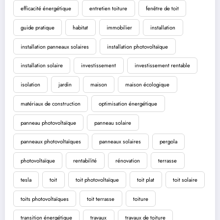
efficacité énergétique
entretien toiture
fenêtre de toit
guide pratique
habitat
immobilier
installation
installation panneaux solaires
installation photovoltaïque
installation solaire
investissement
investissement rentable
isolation
jardin
maison
maison écologique
matériaux de construction
optimisation énergétique
panneau photovoltaïque
panneau solaire
panneaux photovoltaïques
panneaux solaires
pergola
photovoltaïque
rentabilité
rénovation
terrasse
tesla
toit
toit photovoltaïque
toit plat
toit solaire
toits photovoltaïques
toit terrasse
toiture
transition énergétique
travaux
travaux de toiture