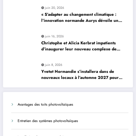
pour le photovoltaïque résidentiel
juin 20, 2026
« S’adapter au changement climatique :
l’innovation normande Aurys dévoile un
véhicule révolutionnaire »
juin 16, 2026
Christophe et Alicia Kerbrat impatients
d’inaugurer leur nouveau complexe de
padel à Plourin-lès-Morlaix
juin 8, 2026
Yvetot Normandie s’installera dans de
nouveaux locaux à l’automne 2027 pour
améliorer le confort des usagers et des
agents
Avantages des toits photovoltaïques
Entretien des systèmes photovoltaïques