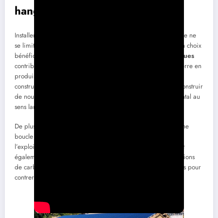
hangars photovoltaïques
Installer des panneaux photovoltaïques sur un hangar agricole ne
se limite pas à un simple calcul financier. C’est également un choix
bénéfique pour l’environnement. Les
hangars photovoltaïques
contribuent à la réduction des émissions de gaz à effet de serre en
produisant de l’énergie verte. En achetant un bâtiment déjà
construit, les exploitants peuvent valoriser leur espace sans construir
de nouveaux bâtiments, ce qui réduit l’impact environnemental au
sens large.
De plus, l’utilisation de panneaux solaires recyclables crée une
boucle de durabilité qui apporte un bénéfice au-delà de
l’exploitation. Ces engagements environnementaux s’alignent
également avec les objectifs globaux de réduction des émissions
de carbone dans le cadre des engagements pris par les pays pour
contrer le changement climatique.