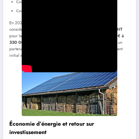
Coûts d’installation et de raccordement au réseau
Configuration de la toiture
En 2024, le coût d’un hangar photovoltaïque peut varier
considérablement. Comptez environ
45 000€ à 80 000€ HT
pour la transformation d’un hangar existant, contre
135 000€ à
330 000€ HT
pour un nouveau bâtiment. Si l’on considère un
partenariat avec un tiers investisseur, l’absence d’investissement
initial est un atout majeur.
Économie d’énergie et retour sur
investissement