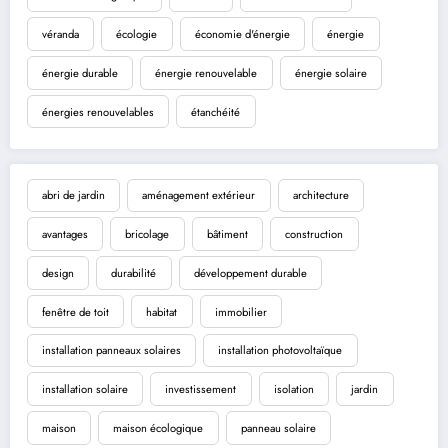
véranda
écologie
économie d'énergie
énergie
énergie durable
énergie renouvelable
énergie solaire
énergies renouvelables
étanchéité
abri de jardin
aménagement extérieur
architecture
avantages
bricolage
bâtiment
construction
design
durabilité
développement durable
fenêtre de toit
habitat
immobilier
installation panneaux solaires
installation photovoltaïque
installation solaire
investissement
isolation
jardin
maison
maison écologique
panneau solaire