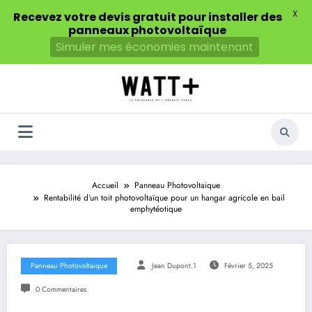
X
Recevez votre devis gratuit pour installer des
panneaux photovoltaïque
Simuler mes économies maintenant
Aller
au
contenu
Accueil
Panneau Photovoltaique
Rentabilité d’un toit photovoltaïque pour un hangar agricole en bail
emphytéotique
Panneau Photovoltaique
Jean Dupont.1
Février 5, 2025
0 Commentaires