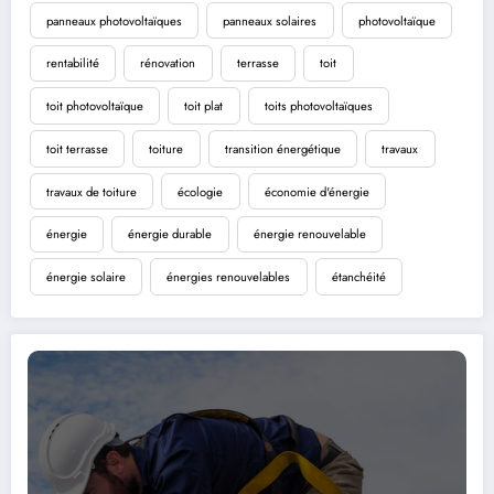
panneaux photovoltaïques
panneaux solaires
photovoltaïque
rentabilité
rénovation
terrasse
toit
toit photovoltaïque
toit plat
toits photovoltaïques
toit terrasse
toiture
transition énergétique
travaux
travaux de toiture
écologie
économie d'énergie
énergie
énergie durable
énergie renouvelable
énergie solaire
énergies renouvelables
étanchéité