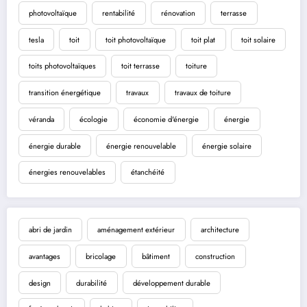
photovoltaïque
rentabilité
rénovation
terrasse
tesla
toit
toit photovoltaïque
toit plat
toit solaire
toits photovoltaïques
toit terrasse
toiture
transition énergétique
travaux
travaux de toiture
véranda
écologie
économie d'énergie
énergie
énergie durable
énergie renouvelable
énergie solaire
énergies renouvelables
étanchéité
abri de jardin
aménagement extérieur
architecture
avantages
bricolage
bâtiment
construction
design
durabilité
développement durable