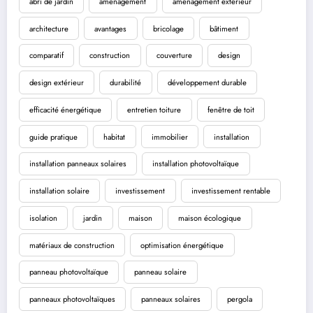
abri de jardin
aménagement
aménagement extérieur
architecture
avantages
bricolage
bâtiment
comparatif
construction
couverture
design
design extérieur
durabilité
développement durable
efficacité énergétique
entretien toiture
fenêtre de toit
guide pratique
habitat
immobilier
installation
installation panneaux solaires
installation photovoltaïque
installation solaire
investissement
investissement rentable
isolation
jardin
maison
maison écologique
matériaux de construction
optimisation énergétique
panneau photovoltaïque
panneau solaire
panneaux photovoltaïques
panneaux solaires
pergola