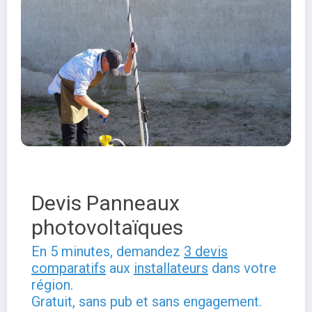
Devis Panneaux
photovoltaïques
En 5 minutes, demandez
3 devis
comparatifs
aux
installateurs
dans votre
région.
Gratuit, sans pub et sans engagement.