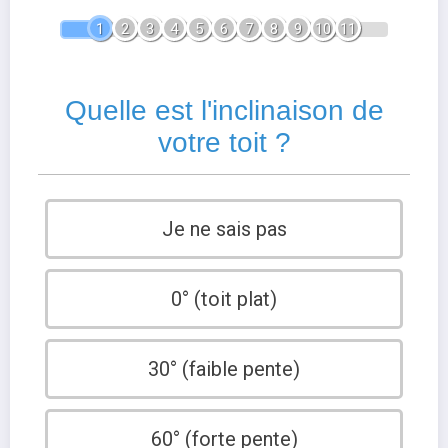
1
2
3
4
5
6
7
8
9
10
11
Quelle est l'inclinaison de
votre toit ?
Je ne sais pas
0° (toit plat)
30° (faible pente)
60° (forte pente)