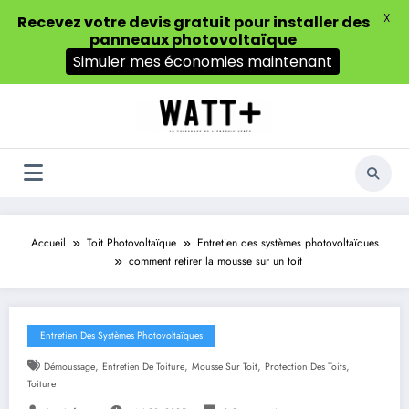
X
Recevez votre devis gratuit pour installer des
panneaux photovoltaïque
Simuler mes économies maintenant
Aller
au
contenu
Accueil
Toit Photovoltaïque
Entretien des systèmes photovoltaïques
comment retirer la mousse sur un toit
Entretien Des Systèmes Photovoltaïques
,
,
,
,
Démoussage
Entretien De Toiture
Mousse Sur Toit
Protection Des Toits
Toiture