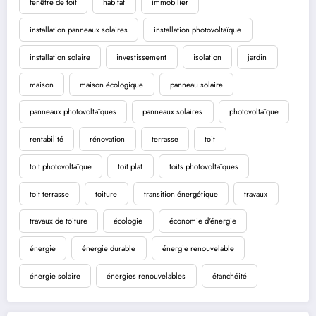
fenêtre de toit
habitat
immobilier
installation panneaux solaires
installation photovoltaïque
installation solaire
investissement
isolation
jardin
maison
maison écologique
panneau solaire
panneaux photovoltaïques
panneaux solaires
photovoltaïque
rentabilité
rénovation
terrasse
toit
toit photovoltaïque
toit plat
toits photovoltaïques
toit terrasse
toiture
transition énergétique
travaux
travaux de toiture
écologie
économie d'énergie
énergie
énergie durable
énergie renouvelable
énergie solaire
énergies renouvelables
étanchéité