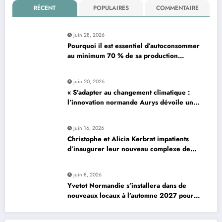
RÉCENT
POPULAIRES
COMMENTAIRE
juin 28, 2026
Pourquoi il est essentiel d’autoconsommer
au minimum 70 % de sa production
d’électricité solaire : enjeux et solutions
pour le photovoltaïque résidentiel
juin 20, 2026
« S’adapter au changement climatique :
l’innovation normande Aurys dévoile un
véhicule révolutionnaire »
juin 16, 2026
Christophe et Alicia Kerbrat impatients
d’inaugurer leur nouveau complexe de
padel à Plourin-lès-Morlaix
juin 8, 2026
Yvetot Normandie s’installera dans de
nouveaux locaux à l’automne 2027 pour
améliorer le confort des usagers et des
agents