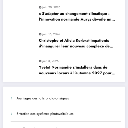
pour le photovoltaïque résidentiel
juin 20, 2026
« S’adapter au changement climatique :
l’innovation normande Aurys dévoile un
véhicule révolutionnaire »
juin 16, 2026
Christophe et Alicia Kerbrat impatients
d’inaugurer leur nouveau complexe de
padel à Plourin-lès-Morlaix
juin 8, 2026
Yvetot Normandie s’installera dans de
nouveaux locaux à l’automne 2027 pour
améliorer le confort des usagers et des
agents
Avantages des toits photovoltaïques
Entretien des systèmes photovoltaïques