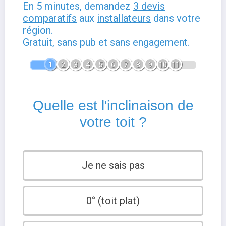
En 5 minutes, demandez
3 devis
comparatifs
aux
installateurs
dans votre
région.
Gratuit, sans pub et sans engagement.
1
2
3
4
5
6
7
8
9
10
11
Quelle est l'inclinaison de
votre toit ?
Je ne sais pas
0° (toit plat)