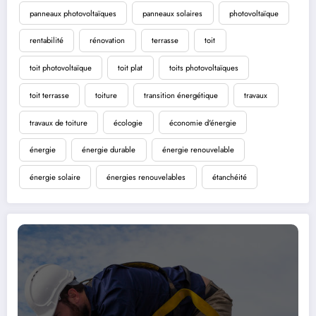
panneaux photovoltaïques
panneaux solaires
photovoltaïque
rentabilité
rénovation
terrasse
toit
toit photovoltaïque
toit plat
toits photovoltaïques
toit terrasse
toiture
transition énergétique
travaux
travaux de toiture
écologie
économie d'énergie
énergie
énergie durable
énergie renouvelable
énergie solaire
énergies renouvelables
étanchéité