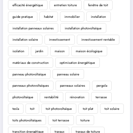
efficacité énergétique
entretien toiture
fenêtre de toit
guide pratique
habitat
immobilier
installation
installation panneaux solaires
installation photovoltaïque
installation solaire
investissement
investissement rentable
isolation
jardin
maison
maison écologique
matériaux de construction
optimisation énergétique
panneau photovoltaïque
panneau solaire
panneaux photovoltaïques
panneaux solaires
pergola
photovoltaïque
rentabilité
rénovation
terrasse
tesla
toit
toit photovoltaïque
toit plat
toit solaire
toits photovoltaïques
toit terrasse
toiture
transition énergétique
travaux
travaux de toiture