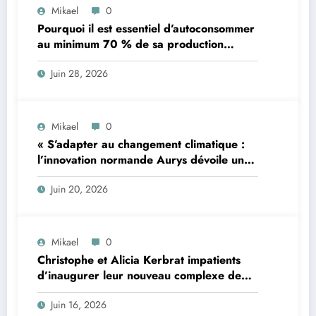
Mikael
0
Pourquoi il est essentiel d’autoconsommer
au minimum 70 % de sa production
d’électricité solaire : enjeux et solutions
Juin 28, 2026
pour le photovoltaïque résidentiel
Mikael
0
« S’adapter au changement climatique :
l’innovation normande Aurys dévoile un
véhicule révolutionnaire »
Juin 20, 2026
Mikael
0
Christophe et Alicia Kerbrat impatients
d’inaugurer leur nouveau complexe de
padel à Plourin-lès-Morlaix
Juin 16, 2026