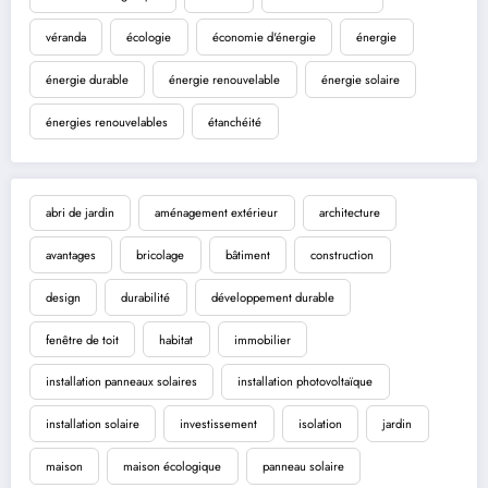
véranda
écologie
économie d'énergie
énergie
énergie durable
énergie renouvelable
énergie solaire
énergies renouvelables
étanchéité
abri de jardin
aménagement extérieur
architecture
avantages
bricolage
bâtiment
construction
design
durabilité
développement durable
fenêtre de toit
habitat
immobilier
installation panneaux solaires
installation photovoltaïque
installation solaire
investissement
isolation
jardin
maison
maison écologique
panneau solaire