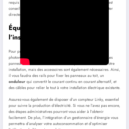
requis pour la validation de votre projet. En cas de doute, il est
conseillé de consulter le site de votre commune ou de contacter
directement les autorités locales.
Équipements nécessaires à
l’installation
Pour procéder efficacement à l’installation de votre système
photovoltaïque, plusieurs équipements sont indispensables. Les
panneaux solaires sont bien entendu la pièce maîtresse de votre
installation, mais des accessoires sont également nécessaires. Ainsi,
il vous faudra des rails pour fixer les panneaux au toit, un
onduleur
qui convertit le courant continu en courant alternatif, et
des câbles pour relier le tout à votre installation électrique existante.
Assurez-vous également de disposer d’un compteur Linky, essentiel
pour suivre la production d’électricité. Si vous ne l’avez pas encore,
des étapes administratives pourront vous aider à l’obtenir
facilement. De plus, l’intégration d’un gestionnaire d’énergie vous
permettra d’analyser votre autoconsommation et d’optimiser