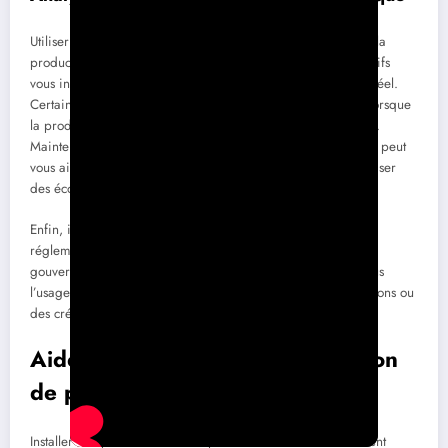
Utiliser un système de monitoring vous permettra d’analyser la
production d’énergie de vos panneaux solaires. Ces dispositifs
vous informent sur l’efficacité de votre installation en temps réel.
Certaines applications mobiles peuvent même vous alerter lorsque
la production diminue, vous incitant à intervenir rapidement.
Maintenir un œil sur votre production et votre consommation peut
vous aider à mieux gérer vos besoins énergétiques et à réaliser
des économies significatives.
Enfin, il est important de rester informé des évolutions de la
réglementation et des dispositifs d’aides financières. Les
gouvernements et les collectivités encouragent de plus en plus
l’usage de l’énergie solaire, et cela peut inclure des subventions ou
des crédits d’impôt pour vous alléger financièrement.
Aides financières pour l’installation
de panneaux solaires
Installer des panneaux solaires peut sembler un investissement