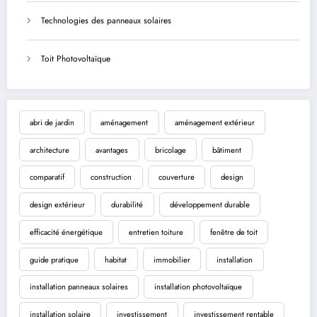
Technologies des panneaux solaires
Toit Photovoltaïque
abri de jardin
aménagement
aménagement extérieur
architecture
avantages
bricolage
bâtiment
comparatif
construction
couverture
design
design extérieur
durabilité
développement durable
efficacité énergétique
entretien toiture
fenêtre de toit
guide pratique
habitat
immobilier
installation
installation panneaux solaires
installation photovoltaïque
installation solaire
investissement
investissement rentable