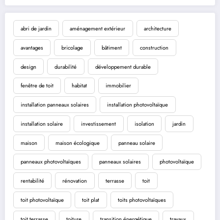
abri de jardin
aménagement extérieur
architecture
avantages
bricolage
bâtiment
construction
design
durabilité
développement durable
fenêtre de toit
habitat
immobilier
installation panneaux solaires
installation photovoltaïque
installation solaire
investissement
isolation
jardin
maison
maison écologique
panneau solaire
panneaux photovoltaïques
panneaux solaires
photovoltaïque
rentabilité
rénovation
terrasse
toit
toit photovoltaïque
toit plat
toits photovoltaïques
toit terrasse
toiture
transition énergétique
travaux