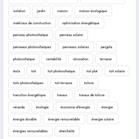
isolation
jardin
maison
maison écologique
matériaux de construction
optimisation énergétique
panneau photovoltaïque
panneau solaire
panneaux photovoltaïques
panneaux solaires
pergola
photovoltaïque
rentabilité
rénovation
terrasse
tesla
toit
toit photovoltaïque
toit plat
toit solaire
toits photovoltaïques
toit terrasse
toiture
transition énergétique
travaux
travaux de toiture
véranda
écologie
économie d'énergie
énergie
énergie durable
énergie renouvelable
énergie solaire
énergies renouvelables
étanchéité