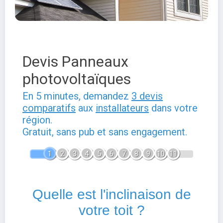
Devis Panneaux
photovoltaïques
En 5 minutes, demandez
3 devis
comparatifs
aux
installateurs
dans votre
région.
Gratuit, sans pub et sans engagement.
1
2
3
4
5
6
7
8
9
10
11
Quelle est l'inclinaison de
votre toit ?