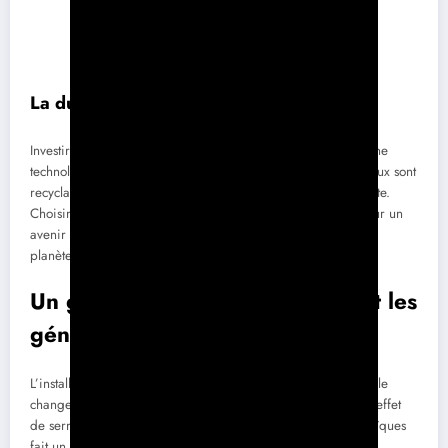
La durabilité dans le photovoltaïque
Investir dans le photovoltaïque, c’est également opter pour une
technologie durable. De plus en plus de modèles de panneaux sont
recyclables, contribuant à une démarche écologique complète.
Choisir d’installer des panneaux solaires, c’est donc agir pour un
avenir plus respectueux de l’environnement et préparer une
planète durable pour les générations futures.
Un geste pour l’environnement et les
générations futures
L’installation de panneaux solaires contribue à la lutte contre le
changement climatique en réduisant les émissions de gaz à effet
de serre. Chaque foyer qui installe des panneaux photovoltaïques
fait un pas vers un avenir plus durable.