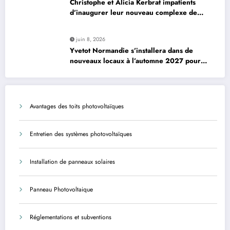
Christophe et Alicia Kerbrat impatients
d’inaugurer leur nouveau complexe de
padel à Plourin-lès-Morlaix
juin 8, 2026
Yvetot Normandie s’installera dans de
nouveaux locaux à l’automne 2027 pour
améliorer le confort des usagers et des
agents
Avantages des toits photovoltaïques
Entretien des systèmes photovoltaïques
Installation de panneaux solaires
Panneau Photovoltaique
Réglementations et subventions