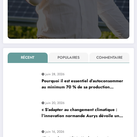
RÉCENT
POPULAIRES
COMMENTAIRE
juin 28, 2026
Pourquoi il est essentiel d’autoconsommer
au minimum 70 % de sa production
d’électricité solaire : enjeux et solutions
pour le photovoltaïque résidentiel
juin 20, 2026
« S’adapter au changement climatique :
l’innovation normande Aurys dévoile un
véhicule révolutionnaire »
juin 16, 2026