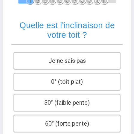
1
2
3
4
5
6
7
8
9
10
11
Quelle est l'inclinaison de
votre toit ?
Je ne sais pas
0° (toit plat)
30° (faible pente)
60° (forte pente)