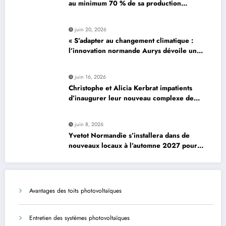
au minimum 70 % de sa production
d’électricité solaire : enjeux et solutions
pour le photovoltaïque résidentiel
juin 20, 2026
« S’adapter au changement climatique :
l’innovation normande Aurys dévoile un
véhicule révolutionnaire »
juin 16, 2026
Christophe et Alicia Kerbrat impatients
d’inaugurer leur nouveau complexe de
padel à Plourin-lès-Morlaix
juin 8, 2026
Yvetot Normandie s’installera dans de
nouveaux locaux à l’automne 2027 pour
améliorer le confort des usagers et des
agents
Avantages des toits photovoltaïques
Entretien des systèmes photovoltaïques