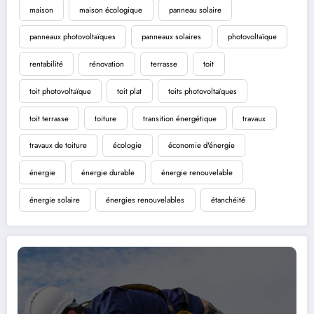
maison
maison écologique
panneau solaire
panneaux photovoltaïques
panneaux solaires
photovoltaïque
rentabilité
rénovation
terrasse
toit
toit photovoltaïque
toit plat
toits photovoltaïques
toit terrasse
toiture
transition énergétique
travaux
travaux de toiture
écologie
économie d'énergie
énergie
énergie durable
énergie renouvelable
énergie solaire
énergies renouvelables
étanchéité