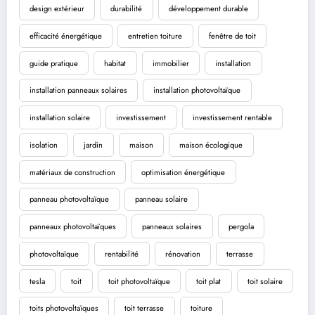
design extérieur
durabilité
développement durable
efficacité énergétique
entretien toiture
fenêtre de toit
guide pratique
habitat
immobilier
installation
installation panneaux solaires
installation photovoltaïque
installation solaire
investissement
investissement rentable
isolation
jardin
maison
maison écologique
matériaux de construction
optimisation énergétique
panneau photovoltaïque
panneau solaire
panneaux photovoltaïques
panneaux solaires
pergola
photovoltaïque
rentabilité
rénovation
terrasse
tesla
toit
toit photovoltaïque
toit plat
toit solaire
toits photovoltaïques
toit terrasse
toiture