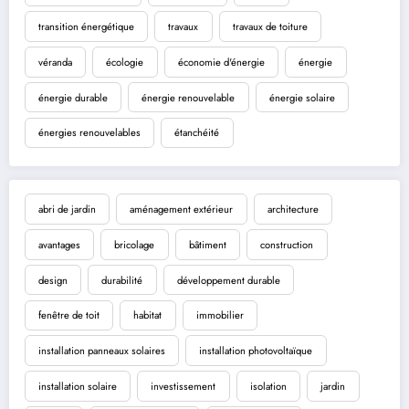
transition énergétique
travaux
travaux de toiture
véranda
écologie
économie d'énergie
énergie
énergie durable
énergie renouvelable
énergie solaire
énergies renouvelables
étanchéité
abri de jardin
aménagement extérieur
architecture
avantages
bricolage
bâtiment
construction
design
durabilité
développement durable
fenêtre de toit
habitat
immobilier
installation panneaux solaires
installation photovoltaïque
installation solaire
investissement
isolation
jardin