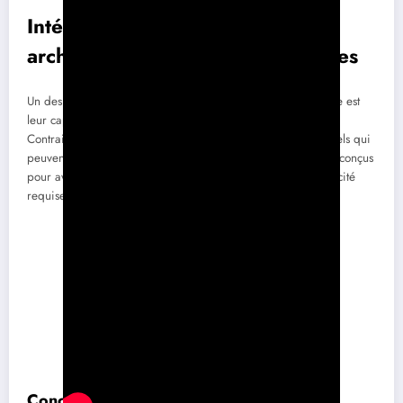
Intégration esthétique et
architectural des panneaux solaires
Un des points forts des panneaux solaires intégrés à la toiture est
leur capacité à se fondre dans l’esthétique de la maison.
Contrairement aux systèmes de panneaux solaires traditionnels qui
peuvent être intrusifs, les panneaux intégrés à la toiture sont conçus
pour avoir un aspect moins visible tout en conservant l’efficacité
requise.
Conception architecturale et innovation