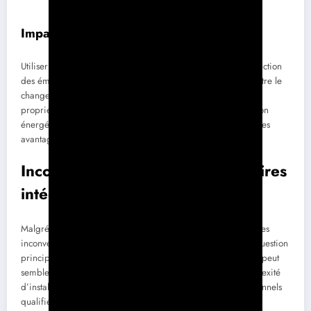
Impact environnemental positif
Utiliser des panneaux solaires contribue activement à la réduction
des émissions de
CO2
, un enjeu majeur dans le combat contre le
changement climatique. En choisissant l’énergie solaire, les
propriétaires jouent un rôle de premier plan dans la transition
énergétique et la protection de la planète, tout en profitant des
avantages économiques que cette technologie procure.
Inconvénients des panneaux solaires
intégrés à la toiture
Malgré les avantages, il est important de mentionner quelques
inconvénients associés à l’installation de ces systèmes. Une question
principale concerne le coût initial élevé de l’installation, qui peut
sembler prohibitif pour certains ménages. De plus, la complexité
d’installation nécessite généralement l’expertise de professionnels
qualifiés, entraînant ainsi des coûts supplémentaires.