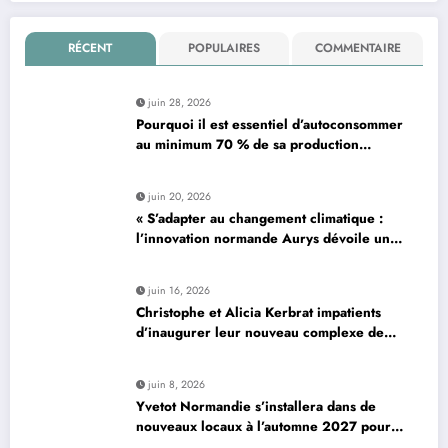
RÉCENT
POPULAIRES
COMMENTAIRE
juin 28, 2026
Pourquoi il est essentiel d’autoconsommer
au minimum 70 % de sa production
d’électricité solaire : enjeux et solutions
pour le photovoltaïque résidentiel
juin 20, 2026
« S’adapter au changement climatique :
l’innovation normande Aurys dévoile un
véhicule révolutionnaire »
juin 16, 2026
Christophe et Alicia Kerbrat impatients
d’inaugurer leur nouveau complexe de
padel à Plourin-lès-Morlaix
juin 8, 2026
Yvetot Normandie s’installera dans de
nouveaux locaux à l’automne 2027 pour
améliorer le confort des usagers et des