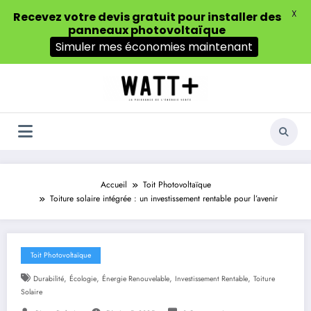
X
Recevez votre devis gratuit pour installer des
panneaux photovoltaïque
Simuler mes économies maintenant
Aller
au
contenu
Accueil
Toit Photovoltaïque
Toiture solaire intégrée : un investissement rentable pour l’avenir
Toit Photovoltaïque
,
,
,
,
Durabilité
Écologie
Énergie Renouvelable
Investissement Rentable
Toiture
Solaire