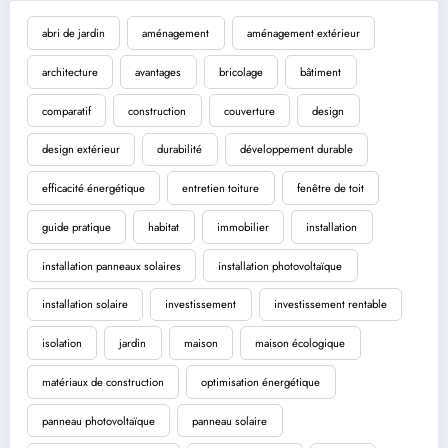
abri de jardin
aménagement
aménagement extérieur
architecture
avantages
bricolage
bâtiment
comparatif
construction
couverture
design
design extérieur
durabilité
développement durable
efficacité énergétique
entretien toiture
fenêtre de toit
guide pratique
habitat
immobilier
installation
installation panneaux solaires
installation photovoltaïque
installation solaire
investissement
investissement rentable
isolation
jardin
maison
maison écologique
matériaux de construction
optimisation énergétique
panneau photovoltaïque
panneau solaire