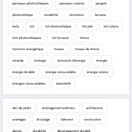
panneaux photovoltaïques
panneaux solaires
pergola
photovoltaïque
rentabilité
rénovation
terrasse
tesla
toit
toit photovoltaïque
toit plat
toit solaire
toits photovoltaïques
toit terrasse
toiture
transition énergétique
travaux
travaux de toiture
véranda
écologie
économie d'énergie
énergie
énergie durable
énergie renouvelable
énergie solaire
énergies renouvelables
étanchéité
abri de jardin
aménagement extérieur
architecture
avantages
bricolage
bâtiment
construction
design
durabilité
développement durable