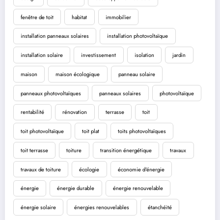
fenêtre de toit
habitat
immobilier
installation panneaux solaires
installation photovoltaïque
installation solaire
investissement
isolation
jardin
maison
maison écologique
panneau solaire
panneaux photovoltaïques
panneaux solaires
photovoltaïque
rentabilité
rénovation
terrasse
toit
toit photovoltaïque
toit plat
toits photovoltaïques
toit terrasse
toiture
transition énergétique
travaux
travaux de toiture
écologie
économie d'énergie
énergie
énergie durable
énergie renouvelable
énergie solaire
énergies renouvelables
étanchéité