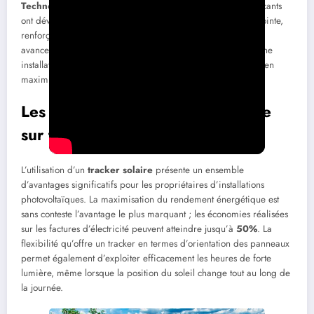
Technologie française
et innovations : De nombreux fabricants
ont développé des modèles intégrant des technologies de pointe,
renforçant ainsi la fiabilité et la durabilité des systèmes. Ces
avancements permettent aux propriétaires de bénéficier d’une
installation robuste, capable de résister aux intempéries tout en
maximisant le rendement.
Les avantages d’un tracker solaire
sur toit plat
L’utilisation d’un
tracker solaire
présente un ensemble
d’avantages significatifs pour les propriétaires d’installations
photovoltaïques. La maximisation du rendement énergétique est
sans conteste l’avantage le plus marquant ; les économies réalisées
sur les factures d’électricité peuvent atteindre jusqu’à
50%
. La
flexibilité qu’offre un tracker en termes d’orientation des panneaux
permet également d’exploiter efficacement les heures de forte
lumière, même lorsque la position du soleil change tout au long de
la journée.