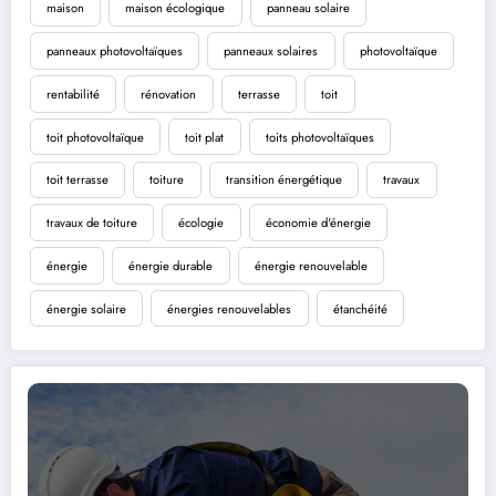
maison
maison écologique
panneau solaire
panneaux photovoltaïques
panneaux solaires
photovoltaïque
rentabilité
rénovation
terrasse
toit
toit photovoltaïque
toit plat
toits photovoltaïques
toit terrasse
toiture
transition énergétique
travaux
travaux de toiture
écologie
économie d'énergie
énergie
énergie durable
énergie renouvelable
énergie solaire
énergies renouvelables
étanchéité