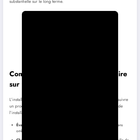
substantielle sur le long terme.
Comment installer un tracker solaire
sur un toit plat
L’installation d’un tracker solaire sur un toit plat nécessite de suivre
un processus structuré pour garantir la sécurité et l’efficacité de
l’installation. Voici les étapes clés à respecter :
Évaluation de l’emplacement :
Identifiez un endroit dégagé sans
ombre pour garantir l’exposition maximale au soleil.
Choisir le bon modèle :
Sélectionnez un tracker adapté à la taille de