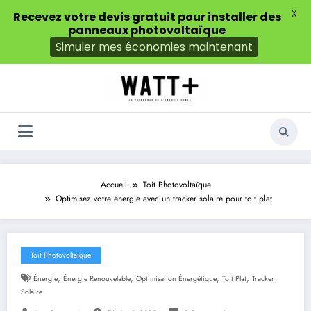
X
Recevez votre devis gratuit pour installer des
panneaux photovoltaïque
Simuler mes économies maintenant
Aller
au
contenu
Accueil
Toit Photovoltaïque
Optimisez votre énergie avec un tracker solaire pour toit plat
Toit Photovoltaïque
,
,
,
,
Énergie
Énergie Renouvelable
Optimisation Énergétique
Toit Plat
Tracker
Solaire